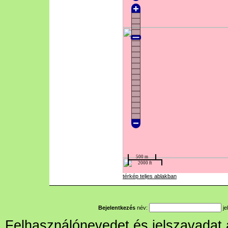
térkép teljes ablakban
Bejelentkezés
név:
je
Felhasználónevedet és jelszavadat