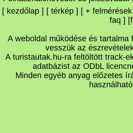
[
kezdőlap
] [
térkép
] [
+
felmérések
faq
] [
A weboldal működése és tartalma fo
vesszük az észrevétele
A turistautak.hu-ra feltöltött track-
adatbázist az ODbL licencn
Minden egyéb anyag előzetes írá
használható