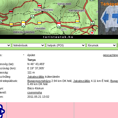
t u r i s t a u t a k . h u
s:
épület
geocaching
:
Tanya
esség (lat):
N 46° 43,483'
zúság (lon):
E 19° 37,005'
asság:
111 m
színűleg
Jakabszállás
külterületén
li települések:
Bugacpusztaháza
2.94 km
DK felé
,
Jakabszállás
4.11 km
É felé
,
Buga
6.49 km
DK felé
ye:
Bács-Kiskun
lentő:
cseremoha
um:
2011.05.21 13:02