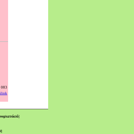
regisztráció
]
l
]