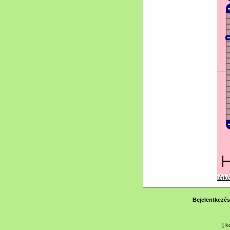
térké
Bejelentkezés
[
k