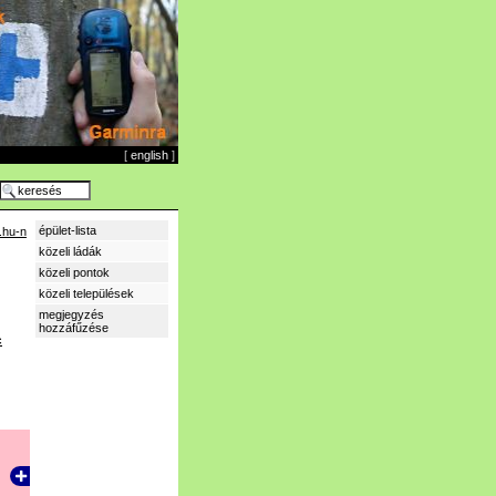
[
english
]
épület-lista
.hu-n
közeli ládák
közeli pontok
közeli települések
megjegyzés
hozzáfűzése
c