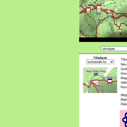
Térképek
Típu
Név
Szél
Hoss
Mag
Való
Köze
Meg
Beje
Dát