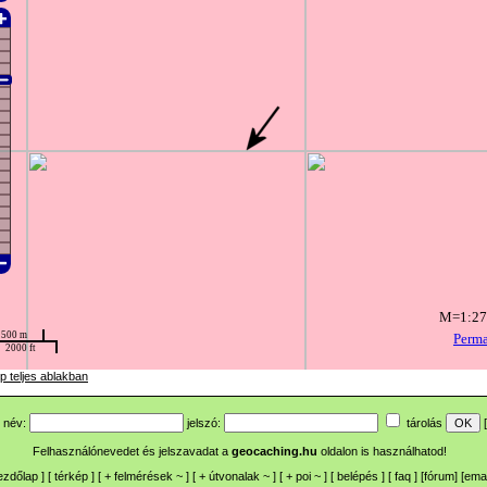
p teljes ablakban
név:
jelszó:
tárolás
[
Felhasználónevedet és jelszavadat a
geocaching.hu
oldalon is használhatod!
ezdőlap
] [
térkép
] [
+
felmérések
~
] [
+
útvonalak
~
] [
+
poi
~
] [
belépés
] [
faq
] [
fórum
]
[
emai