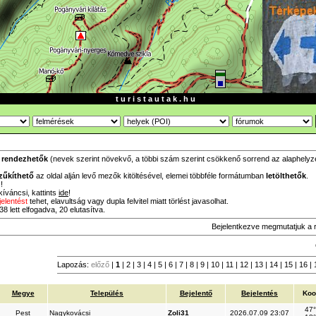
t u r i s t a u t a k . h u
a
rendezhetők
(nevek szerint növekvő, a többi szám szerint csökkenő sorrend az alaphelyzet,
zűkíthető
az oldal alján levő mezők kitöltésével, elemei többféle formátumban
letölthetők
.
!
íváncsi, kattints
ide
!
jelentést
tehet, elavultság vagy dupla felvitel miatt törlést javasolhat.
8 lett elfogadva, 20 elutasítva.
Bejelentkezve megmutatjuk a 
Lapozás:
előző
|
1
|
2
|
3
|
4
|
5
|
6
|
7
|
8
|
9
|
10
|
11
|
12
|
13
|
14
|
15
|
16
|
Megye
Település
Bejelentő
Bejelentés
Koo
47°
Pest
Nagykovácsi
Zoli31
2026.07.09 23:07