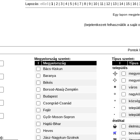
Lapozás:
előző
|
1
|
2
|
3
|
4
|
5
|
6
|
7
|
8
|
9
|
10
|
11
|
12
|
13
|
14
|
15
|
16
|
Egy lapon megjel
(bejelentkezett felhasználók a saját o
Pontok l
Megye/ország szerint:
Típus szerint:
I
Megye/ország
I
Típus
település
Bács-Kiskun
megyes
Baranya
megyei
Békés
város
Borsod-Abaúj-Zemplén
nagykö
Budapest
község
Csongrád-Csanád
települ
Fejér
települ
Győr-Moson-Sopron
étel/ital
Hajdú-Bihar
élelmis
Heves
bevásá
):
Jász-Nagykun-Szolnok