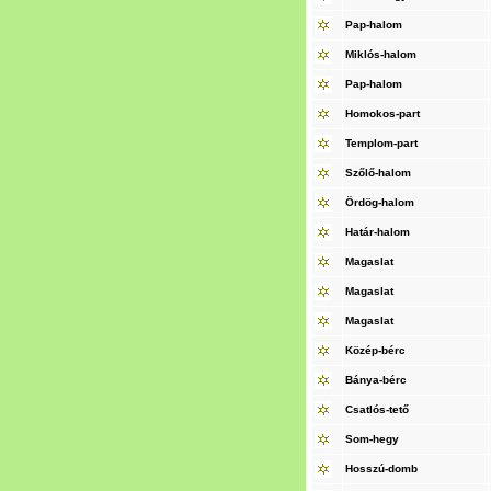
Pap-halom
Miklós-halom
Pap-halom
Homokos-part
Templom-part
Szőlő-halom
Ördög-halom
Határ-halom
Magaslat
Magaslat
Magaslat
Közép-bérc
Bánya-bérc
Csatlós-tető
Som-hegy
Hosszú-domb