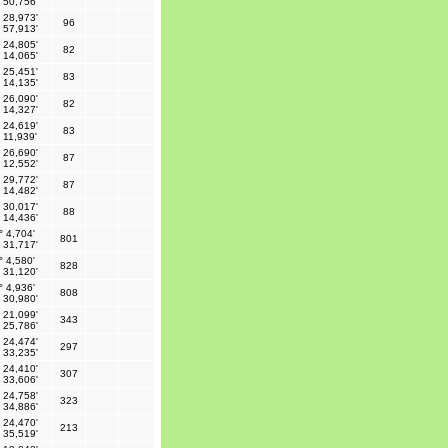
 50,756'
 28,973'
96
 57,913'
 24,805'
82
 14,065'
 25,451'
83
 14,135'
 26,090'
82
 14,327'
 24,619'
83
 11,939'
 26,690'
87
 12,552'
 29,772'
87
 14,482'
 30,017'
88
 14,436'
° 4,704'
801
 31,717'
° 4,580'
828
 31,120'
° 4,936'
808
 30,980'
 21,099'
343
 25,786'
 24,474'
297
 33,235'
 24,410'
307
 33,606'
 24,758'
323
 34,886'
 24,470'
213
 35,519'