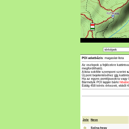
POI adatbázis
: magaslat-lista
Az oszlopok a fejlécekre kattintv
megfordítható).
A lista sokféle szempont szerint
s
Új pont bejelentéséhez
ide
kattints
Ha az egyes ponttípusokra vagy k
Bármelyik POI lapján bárki
hibabe
Eddig 458 kérés érkezett, ebből 43
Jele
Neve
Széna-hegy