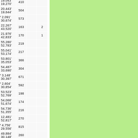
 19,043'
410
 19,270'
 20,443'
504
 19,644'
° 2,091'
573
 30,674'
 22,267'
163
2
 43,520'
 21,976'
170
1
 42,833'
 55,280'
219
 52,783'
 55,041'
217
 53,174'
 53,801'
366
 35,053'
 54,487'
304
 33,690'
° 3,148'
671
 30,397'
° 2,604'
592
 30,854'
 53,523'
198
 52,769'
 54,066'
174
 51,674'
 54,736'
216
 51,355'
 12,481'
270
 52,817'
° 4,756'
815
 29,556'
 49,884'
260
 30,148'