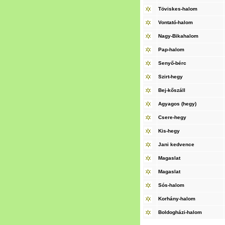
Töviskes-halom
Vontató-halom
Nagy-Bikahalom
Pap-halom
Senyő-bérc
Szirt-hegy
Bej-kőszáll
Agyagos (hegy)
Csere-hegy
Kis-hegy
Jani kedvence
Magaslat
Magaslat
Sós-halom
Korhány-halom
Boldogházi-halom