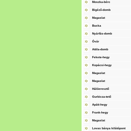
Moszka-bérc
Bigéző-domb
Magaslat
Bucka
Nyárfás-domb
Óvár
Attila-domb
Fekete-hegy
Kopácsi-hegy
Magaslat
Magaslat
Hálóeresztő
Gurbicza-tető
Apáti-hegy
Frank-hegy
Magaslat
Lovas bánya kilátópont