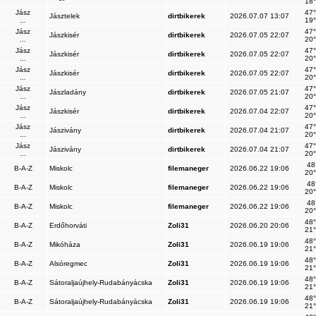
18°
Jász
47°
Jásztelek
dirtbikerek
2026.07.07 13:07
...
19°
Jász
47°
Jászkisér
dirtbikerek
2026.07.05 22:07
...
20°
Jász
47°
Jászkisér
dirtbikerek
2026.07.05 22:07
...
20°
Jász
47°
Jászkisér
dirtbikerek
2026.07.05 22:07
...
20°
Jász
47°
Jászladány
dirtbikerek
2026.07.05 21:07
...
20°
Jász
47°
Jászkisér
dirtbikerek
2026.07.04 22:07
...
20°
Jász
47°
Jászivány
dirtbikerek
2026.07.04 21:07
...
20°
Jász
47°
Jászivány
dirtbikerek
2026.07.04 21:07
...
20°
48
B-A-Z
Miskolc
filemaneger
2026.06.22 19:06
20°
48
B-A-Z
Miskolc
filemaneger
2026.06.22 19:06
20°
48
B-A-Z
Miskolc
filemaneger
2026.06.22 19:06
20°
48°
B-A-Z
Erdőhorváti
Zoli31
2026.06.20 20:06
21°
48°
B-A-Z
Mikóháza
Zoli31
2026.06.19 19:06
21°
48°
B-A-Z
Alsóregmec
Zoli31
2026.06.19 19:06
21°
48°
B-A-Z
Sátoraljaújhely-Rudabányácska
Zoli31
2026.06.19 19:06
21°
48°
B-A-Z
Sátoraljaújhely-Rudabányácska
Zoli31
2026.06.19 19:06
21°