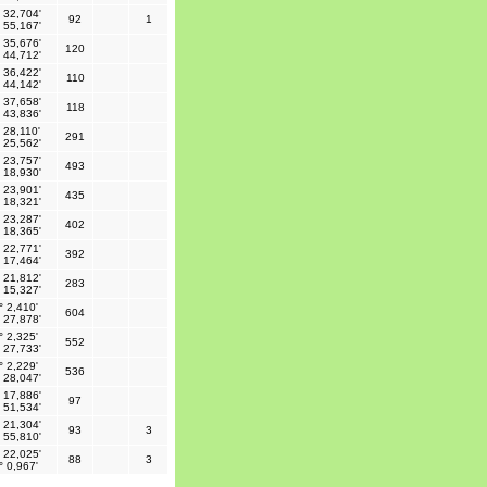
 32,704'
92
1
 55,167'
 35,676'
120
 44,712'
 36,422'
110
 44,142'
 37,658'
118
 43,836'
 28,110'
291
 25,562'
 23,757'
493
 18,930'
 23,901'
435
 18,321'
 23,287'
402
 18,365'
 22,771'
392
 17,464'
 21,812'
283
 15,327'
° 2,410'
604
 27,878'
° 2,325'
552
 27,733'
° 2,229'
536
 28,047'
 17,886'
97
 51,534'
 21,304'
93
3
 55,810'
 22,025'
88
3
° 0,967'