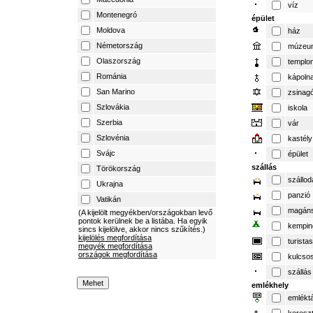
víz
Montenegró
épület
Moldova
ház
Németország
múzeu
Olaszország
templo
Románia
kápoln
San Marino
zsinag
Szlovákia
iskola
Szerbia
vár
Szlovénia
kastély
Svájc
épület
szállás
Törökország
szállod
Ukrajna
panzió
Vatikán
magáns
(A kijelölt megyékben/országokban levő
pontok kerülnek be a listába. Ha egyik
kempin
sincs kijelölve, akkor nincs szűkítés.)
kijelölés megfordítása
turista
megyék megfordítása
országok megfordítása
kulcso
szállás
emlékhely
emlékt