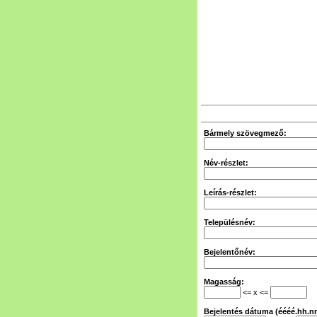
Bármely szövegmező:
Név-részlet:
Leírás-részlet:
Településnév:
Bejelentőnév:
Magasság:
<= x <=
Bejelentés dátuma (éééé.hh.nn