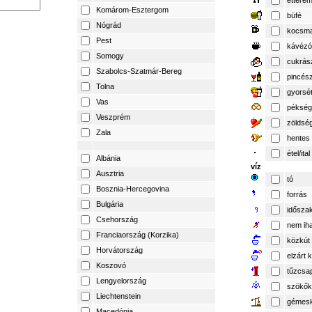
éttere
Komárom-Esztergom
büfé
Nógrád
kocsm
Pest
kávézó
Somogy
cukrás
Szabolcs-Szatmár-Bereg
pincés
Tolna
gyorsé
Vas
pékség
Veszprém
zöldsé
Zala
hentes
étel/ital
Albánia
víz
Ausztria
tó
Bosznia-Hercegovina
forrás
Bulgária
időszak
Csehország
nem iha
Franciaország (Korzika)
közkút
Horvátország
elzárt 
Koszovó
tűzcsa
Lengyelország
szökők
Liechtenstein
gémesk
Macedónia