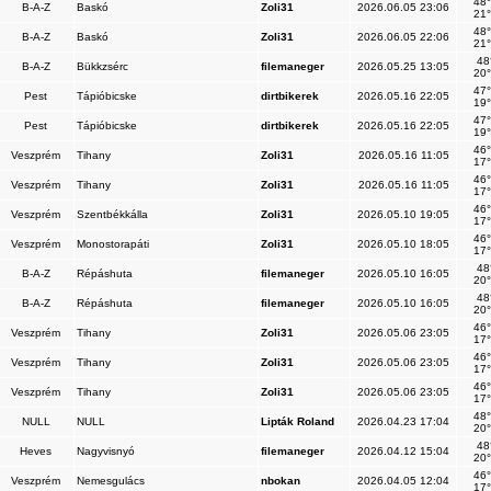
48°
B-A-Z
Baskó
Zoli31
2026.06.05 23:06
21°
48°
B-A-Z
Baskó
Zoli31
2026.06.05 22:06
21°
48
B-A-Z
Bükkzsérc
filemaneger
2026.05.25 13:05
20°
47°
Pest
Tápióbicske
dirtbikerek
2026.05.16 22:05
19°
47°
Pest
Tápióbicske
dirtbikerek
2026.05.16 22:05
19°
46°
Veszprém
Tihany
Zoli31
2026.05.16 11:05
17°
46°
Veszprém
Tihany
Zoli31
2026.05.16 11:05
17°
46°
Veszprém
Szentbékkálla
Zoli31
2026.05.10 19:05
17°
46°
Veszprém
Monostorapáti
Zoli31
2026.05.10 18:05
17°
48
B-A-Z
Répáshuta
filemaneger
2026.05.10 16:05
20°
48
B-A-Z
Répáshuta
filemaneger
2026.05.10 16:05
20°
46°
Veszprém
Tihany
Zoli31
2026.05.06 23:05
17°
46°
Veszprém
Tihany
Zoli31
2026.05.06 23:05
17°
46°
Veszprém
Tihany
Zoli31
2026.05.06 23:05
17°
48°
NULL
NULL
Lipták Roland
2026.04.23 17:04
20°
48
Heves
Nagyvisnyó
filemaneger
2026.04.12 15:04
20°
46°
Veszprém
Nemesgulács
nbokan
2026.04.05 12:04
17°