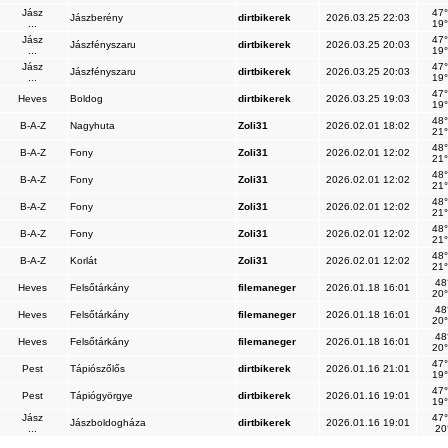
Jász
47°
Jászberény
dirtbikerek
2026.03.25 22:03
...
19°
Jász
47°
Jászfényszaru
dirtbikerek
2026.03.25 20:03
...
19°
Jász
47°
Jászfényszaru
dirtbikerek
2026.03.25 20:03
...
19°
47°
Heves
Boldog
dirtbikerek
2026.03.25 19:03
19°
48°
B-A-Z
Nagyhuta
Zoli31
2026.02.01 18:02
21°
48°
B-A-Z
Fony
Zoli31
2026.02.01 12:02
21°
48°
B-A-Z
Fony
Zoli31
2026.02.01 12:02
21°
48°
B-A-Z
Fony
Zoli31
2026.02.01 12:02
21°
48°
B-A-Z
Fony
Zoli31
2026.02.01 12:02
21°
48°
B-A-Z
Korlát
Zoli31
2026.02.01 12:02
21°
48
Heves
Felsőtárkány
filemaneger
2026.01.18 16:01
20°
48
Heves
Felsőtárkány
filemaneger
2026.01.18 16:01
20°
48
Heves
Felsőtárkány
filemaneger
2026.01.18 16:01
20°
47°
Pest
Tápiószőlős
dirtbikerek
2026.01.16 21:01
19°
47°
Pest
Tápiógyörgye
dirtbikerek
2026.01.16 19:01
19°
Jász
47°
Jászboldogháza
dirtbikerek
2026.01.16 19:01
...
20