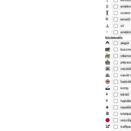
keresz
emlék
szobor
temető
sír
emlékh
közlekedés
alagút
buszme
villamo
pályau
vasútá
vasúti 
határát
komp
kikötő
hajóál
repülőt
kötélpá
veszél
traffipa