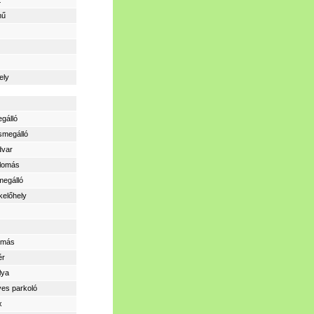
t
mű
ely
gálló
smegálló
dvar
llomás
megálló
kelőhely
lomás
ér
lya
yes parkoló
x