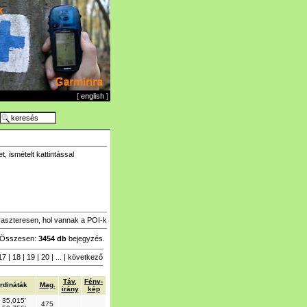
[
english
]
 ismételt kattintással
raszteresen, hol vannak a POI-k
Összesen:
3454 db
bejegyzés.
17
|
18
|
19
|
20
| ... |
következő
Táv,
Fény-
rdináták
Mag.
irány
kép
 35,015'
475