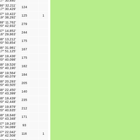
17° 30,440'
46° 32,211'
124
17° 30,429'
47° 10,422'
125
1
19° 38,292'
48° 11,762'
279
20° 42,932'
47° 14,852'
244
16° 29,863'
48° 13,212'
175
20° 50,854'
46° 31,981'
167
17° 51,125'
48° 19,436'
175
20° 40,098'
48° 19,526'
182
20° 40,190'
48° 19,564'
184
20° 40,079'
48° 20,293'
205
20° 40,505'
48° 22,450'
140
20° 43,399'
48° 19,439'
235
20° 42,448'
48° 19,879'
212
20° 40,635'
48° 18,646'
171
20° 43,348'
47° 19,245'
93
21° 34,089'
47° 22,042'
116
1
19° 42,508'