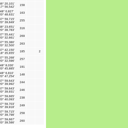
46° 20,101'
158
17° 56,542'
48° 0,827'
163
20° 48,631'
47° 59,715'
255
20° 39,849'
48° 23,651'
316
20° 38,783'
47° 55,441'
269
20° 32,661'
47° 55,380'
263
20° 32,500'
47° 42,150'
185
2
18° 35,655'
47° 55,268'
257
20° 32,596'
48° 8,030'
191
20° 45,885'
48° 6,810'
148
20° 47,254'
47° 59,643'
244
20° 39,992'
47° 59,643'
246
20° 39,931'
47° 59,665'
238
20° 40,093'
47° 59,703'
249
20° 39,918'
47° 59,715'
258
20° 39,798'
47° 59,667'
260
20° 39,586'