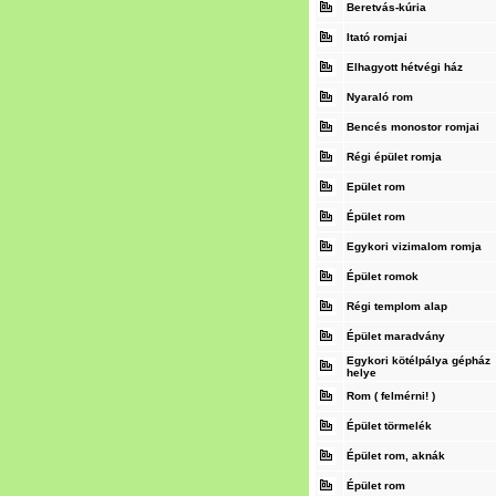
Beretvás-kúria
Itató romjai
Elhagyott hétvégi ház
Nyaraló rom
Bencés monostor romjai
Régi épület romja
Epület rom
Épület rom
Egykori vizimalom romja
Épület romok
Régi templom alap
Épület maradvány
Egykori kötélpálya gépház
helye
Rom ( felmérni! )
Épület törmelék
Épület rom, aknák
Épület rom