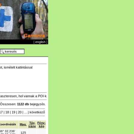
[
english
]
 ismételt kattintással
raszteresen, hol vannak a POI-k
Összesen:
1122 db
bejegyzés.
17
|
18
|
19
|
20
| ... |
következő
Táv,
Fény-
oordináták
Mag.
irány
kép
46° 32,236'
125