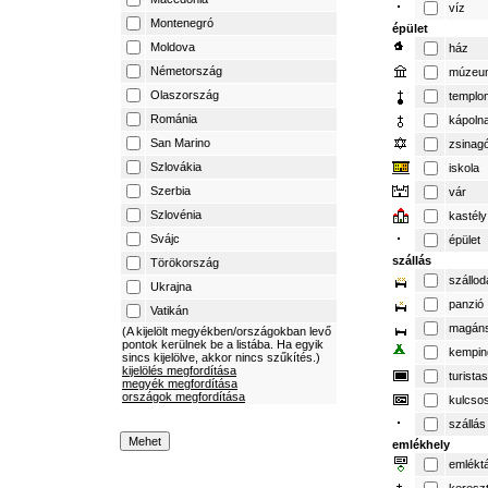
víz
Montenegró
épület
Moldova
ház
Németország
múzeu
Olaszország
templo
Románia
kápoln
San Marino
zsinag
Szlovákia
iskola
Szerbia
vár
Szlovénia
kastély
Svájc
épület
szállás
Törökország
szállod
Ukrajna
panzió
Vatikán
magáns
(A kijelölt megyékben/országokban levő
pontok kerülnek be a listába. Ha egyik
kempin
sincs kijelölve, akkor nincs szűkítés.)
kijelölés megfordítása
turista
megyék megfordítása
országok megfordítása
kulcso
szállás
emlékhely
emlékt