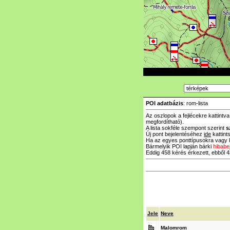
POI adatbázis
: rom-lista
Az oszlopok a fejlécekre kattintv
megfordítható).
A lista sokféle szempont szerint
s
Új pont bejelentéséhez
ide
kattints
Ha az egyes ponttípusokra vagy k
Bármelyik POI lapján bárki
hibabe
Eddig 458 kérés érkezett, ebből 43
Jele
Neve
Malomrom