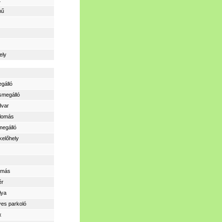
t
mű
ely
gálló
smegálló
dvar
llomás
megálló
kelőhely
lomás
ér
lya
yes parkoló
x