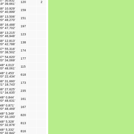
47° 30,832'
120
2
19° 39,661'
48° 10,929'
159
20° 40,899'
48° 13,506'
151
20° 48,270'
48° 16,488'
197
20° 47,702'
48° 13,215'
123
20° 46,948'
48° 12,813'
138
20° 42,788'
47° 55,316'
174
20° 38,502'
47° 54,620'
177
20° 34,069'
48° 4,013'
115
20° 48,061'
48° 2,453'
618
20° 22,434'
48° 31,660'
173
21° 18,743'
48° 27,625'
235
21° 34,635'
48° 0,844'
161
20° 48,631'
48° 0,871'
167
20° 48,469'
48° 5,349'
820
20° 33,193'
48° 5,328'
813
20° 32,876'
48° 5,332'
816
20° 32,842'