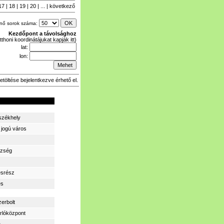
17
|
18
|
19
|
20
| ... |
következő
enő sorok száma:
Kezdőpont a távolsághoz
tthoni koordinátájukat kapják itt)
lat:
lon:
etöltése bejelentkezve érhető el.
zékhely
 jogú város
zség
ésrész
és
zerbolt
rlóközpont