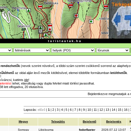
t u r i s t a u t a k . h u
a
rendezhetők
(nevek szerint növekvő, a többi szám szerint csökkenő sorrend az alaphelyzet,
zűkíthető
az oldal alján levő mezők kitöltésével, elemei többféle formátumban
letölthetők
.
!
íváncsi, kattints
ide
!
jelentést
tehet, elavultság vagy dupla felvitel miatt törlést javasolhat.
8 lett elfogadva, 20 elutasítva.
Bejelentkezve megmutatjuk a 
Lapozás:
előző
|
1
|
2
|
3
|
4
|
5
|
6
|
7
|
8
|
9
|
10
|
11
|
12
|
13
|
14
|
15
|
16
|
Megye
Település
Bejelentő
Bejelentés
K
Somogy
Libickozma
fodor8peter
2026.07.12 13:07