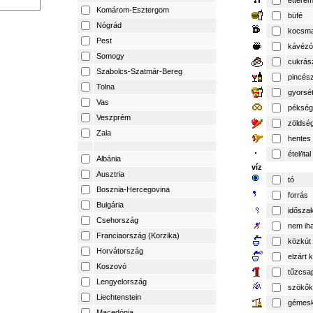
éttere
Komárom-Esztergom
büfé
Nógrád
kocsm
Pest
kávézó
Somogy
cukrás
Szabolcs-Szatmár-Bereg
pincés
Tolna
gyorsé
Vas
pékség
Veszprém
zöldsé
Zala
hentes
étel/ital
Albánia
víz
Ausztria
tó
Bosznia-Hercegovina
forrás
Bulgária
időszak
Csehország
nem iha
Franciaország (Korzika)
közkút
Horvátország
elzárt 
Koszovó
tűzcsa
Lengyelország
szökők
Liechtenstein
gémesk
Macedónia