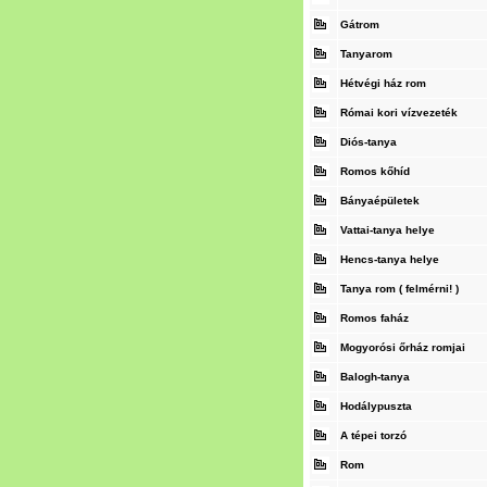
Gátrom
Tanyarom
Hétvégi ház rom
Római kori vízvezeték
Diós-tanya
Romos kőhíd
Bányaépületek
Vattai-tanya helye
Hencs-tanya helye
Tanya rom ( felmérni! )
Romos faház
Mogyorósi őrház romjai
Balogh-tanya
Hodálypuszta
A tépei torzó
Rom