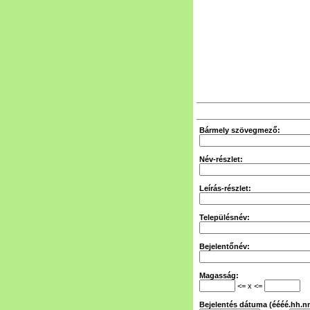
Bármely szövegmező:
Név-részlet:
Leírás-részlet:
Településnév:
Bejelentőnév:
Magasság:
<= x <=
Bejelentés dátuma (éééé.hh.nn