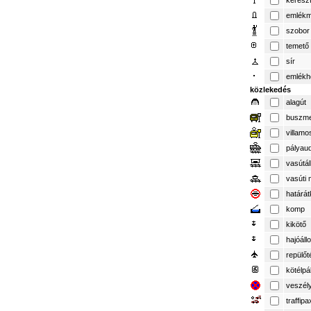
keresz
emlék
szobor
temető
sír
emlékh
közlekedés
alagút
buszme
villamo
pályau
vasútá
vasúti 
határát
komp
kikötő
hajóál
repülőt
kötélpá
veszél
traffipa