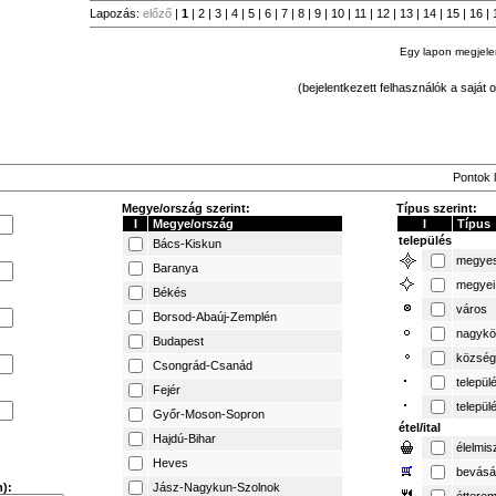
Lapozás:
előző
|
1
|
2
|
3
|
4
|
5
|
6
|
7
|
8
|
9
|
10
|
11
|
12
|
13
|
14
|
15
|
16
|
Egy lapon megjel
(bejelentkezett felhasználók a saját o
Pontok l
Megye/ország szerint:
Típus szerint:
I
Megye/ország
I
Típus
település
Bács-Kiskun
megyes
Baranya
megyei
Békés
város
Borsod-Abaúj-Zemplén
nagykö
Budapest
község
Csongrád-Csanád
települ
Fejér
települ
Győr-Moson-Sopron
étel/ital
Hajdú-Bihar
élelmis
Heves
bevásá
):
Jász-Nagykun-Szolnok