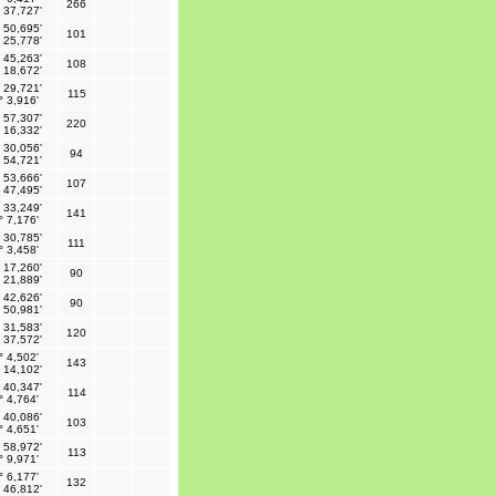
266
 37,727'
 50,695'
101
 25,778'
 45,263'
108
 18,672'
 29,721'
115
° 3,916'
 57,307'
220
 16,332'
 30,056'
94
 54,721'
 53,666'
107
 47,495'
 33,249'
141
° 7,176'
 30,785'
111
° 3,458'
 17,260'
90
 21,889'
 42,626'
90
 50,981'
 31,583'
120
 37,572'
° 4,502'
143
 14,102'
 40,347'
114
° 4,764'
 40,086'
103
° 4,651'
 58,972'
113
° 9,971'
° 6,177'
132
 46,812'