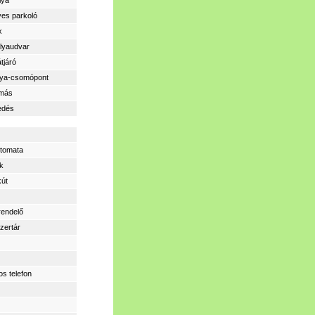
lya
yes parkoló
x
lyaudvar
átjáró
lya-csomópont
omás
edés
tomata
k
kút
rendelő
zertár
os telefon