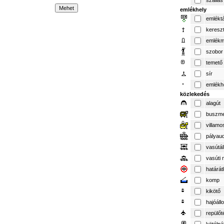
szállás
emlékhely
emlékt
keresz
emlék
szobor
temető
sír
emlékh
közlekedés
alagút
buszme
villamo
pályau
vasútá
vasúti 
határát
komp
kikötő
hajóál
repülőt