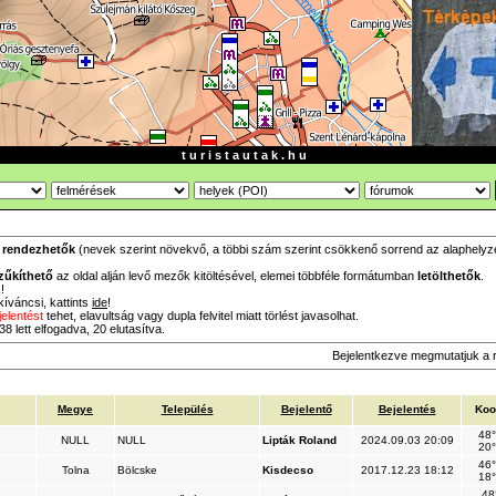
t u r i s t a u t a k . h u
a
rendezhetők
(nevek szerint növekvő, a többi szám szerint csökkenő sorrend az alaphelyzet,
zűkíthető
az oldal alján levő mezők kitöltésével, elemei többféle formátumban
letölthetők
.
!
íváncsi, kattints
ide
!
jelentést
tehet, elavultság vagy dupla felvitel miatt törlést javasolhat.
8 lett elfogadva, 20 elutasítva.
Bejelentkezve megmutatjuk a 
Megye
Település
Bejelentő
Bejelentés
Koo
48°
NULL
NULL
Lipták Roland
2024.09.03 20:09
20°
46°
Tolna
Bölcske
Kisdecso
2017.12.23 18:12
18°
48