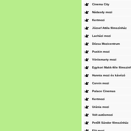
Cinema City
Nádasdy mozi
Kertmozi
József Attila filmszínház
Lacházi mozi
Dózsa Mozicentrum
Puskin mozi
Vörösmarty mozi
Egykori Makk-féle filmszin
Hunnia mozi és kávézó
Corvin mozi
Palace Cinemas
Kertmozi
Uránia mozi
Volt autósmozi
Petőfi Sándor filmszínház
Elit mozi