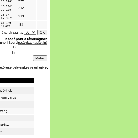
 35,586'
 13,324'
212
 37,028'
 13,977'
213
 37,267'
 41,029'
83
 11,822'
enő sorok száma:
Kezdőpont a távolsághoz
tthoni koordinátájukat kapják itt)
lat:
lon:
etöltése bejelentkezve érhető el.
zékhely
 jogú város
zség
ésrész
és