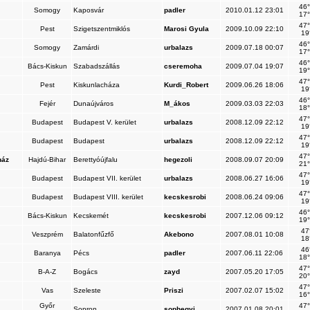
46°
Somogy
Kaposvár
padler
2010.01.12 23:01
17°
47°
Pest
Szigetszentmiklós
Marosi Gyula
2009.10.09 22:10
19
46°
Somogy
Zamárdi
urbalazs
2009.07.18 00:07
17°
46°
Bács-Kiskun
Szabadszállás
cseremoha
2009.07.04 19:07
19°
47°
Pest
Kiskunlacháza
Kurdi_Robert
2009.06.26 18:06
19
46°
Fejér
Dunaújváros
M_ákos
2009.03.03 22:03
18°
47°
Budapest
Budapest V. kerület
urbalazs
2008.12.09 22:12
19
47°
Budapest
Budapest
urbalazs
2008.12.09 22:12
19
47°
ház
Hajdú-Bihar
Berettyóújfalu
hegezoli
2008.09.07 20:09
21°
47°
Budapest
Budapest VII. kerület
urbalazs
2008.06.27 16:06
19
47°
Budapest
Budapest VIII. kerület
kecskesrobi
2008.06.24 09:06
19
46°
Bács-Kiskun
Kecskemét
kecskesrobi
2007.12.06 09:12
19°
47
Veszprém
Balatonfűzfő
Akebono
2007.08.01 10:08
18
46
Baranya
Pécs
padler
2007.06.11 22:06
18°
47°
B-A-Z
Bogács
zayd
2007.05.20 17:05
20°
47°
Vas
Szeleste
Priszi
2007.02.07 15:02
16°
Győr
47°
Sopron
sophegyi
2007.01.08 20:01