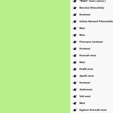
"Bükk" mozi ( zárva )
Bocskai filmszínház
Kertmozi
Uránia Nemzeti Filmszínhá
Mozi
Mozi
Fövenyes kertmozi
Kertmozi
Kossuth mozi
Mozi
Petőfi mozi
Apolló mozi
Kertmozi
Autósmozi
Volt mozi
Mozi
Egykori Kossuth mozi