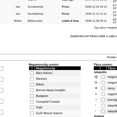
...
16°
47°
Vas
Szombathely
Priszi
2006.12.04 00:12
16°
47°
Vas
Szombathely
Priszi
2006.11.12 11:11
16°
46°
Békés
Békéscsaba
sattila & Kata
2006.11.08 00:11
21°
Egy lapon megjel
(bejelentkezett felhasználók a saját o
Pontok l
Megye/ország szerint:
Típus szerint:
I
Megye/ország
I
Típus
település
Bács-Kiskun
megyes
Baranya
megyei
Békés
város
Borsod-Abaúj-Zemplén
nagykö
Budapest
község
Csongrád-Csanád
települ
Fejér
települ
Győr-Moson-Sopron
étel/ital