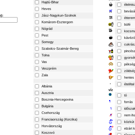
Hajdú-Bihar
élelmis
Heves
bevásá
):
Jász-Nagykun-Szolnok
éttere
Komárom-Esztergom
büfé
Nógrád
kocsm
Pest
kávézó
Somogy
cukrás
Szabolcs-Szatmár-Bereg
pincés
Tolna
gyorsé
Vas
pékség
Veszprém
zöldsé
Zala
hentes
étel/ital
Albánia
víz
Ausztria
tó
Bosznia-Hercegovina
forrás
Bulgária
időszak
Csehország
nem iha
Franciaország (Korzika)
közkút
Horvátország
elzárt 
Koszovó