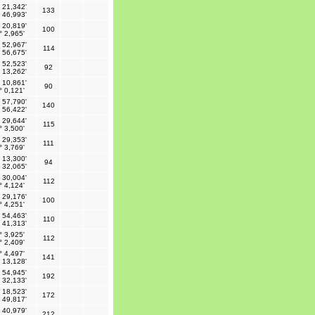
 21,342'
133
 46,993'
 20,819'
100
° 2,965'
 52,967'
114
 56,675'
 52,523'
92
 13,262'
 10,861'
90
° 0,121'
 57,790'
140
 56,422'
 29,644'
115
° 3,500'
 29,353'
111
° 3,769'
 13,300'
94
 32,065'
 30,004'
112
° 4,124'
 29,176'
100
° 4,251'
 54,463'
110
 41,313'
° 3,925'
112
° 2,409'
° 4,497'
141
 13,128'
 54,945'
192
 32,133'
 18,523'
172
 49,817'
 40,979'
212