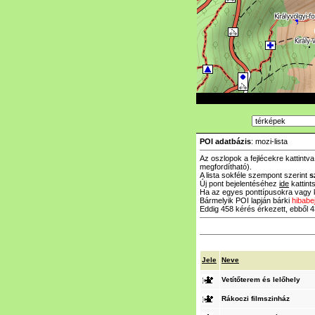
POI adatbázis
: mozi-lista
Az oszlopok a fejlécekre kattintv
megfordítható).
A lista sokféle szempont szerint
s
Új pont bejelentéséhez
ide
kattints
Ha az egyes ponttípusokra vagy k
Bármelyik POI lapján bárki
hibabe
Eddig 458 kérés érkezett, ebből 43
Jele
Neve
Vetítőterem és lelőhely
Rákoczi filmszinház