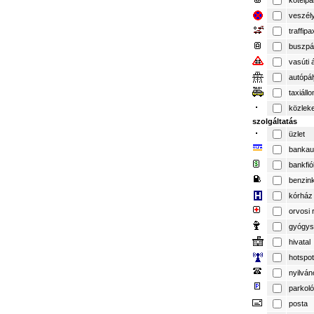
kötélpá
veszél
traffipa
buszpá
vasúti 
autópá
taxiáll
közlek
szolgáltatás
üzlet
bankau
bankfió
benzin
kórház
orvosi 
gyógys
hivatal
hotspot
nyilván
parkoló
posta