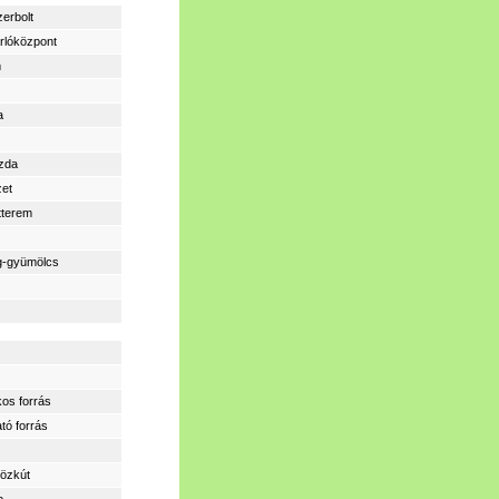
zerbolt
rlóközpont
m
a
zda
zet
tterem
g-gyümölcs
os forrás
tó forrás
közkút