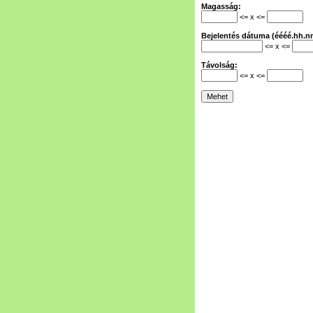
Magasság:
<= x <=
Bejelentés dátuma (éééé.hh.nn
<= x <=
Távolság:
<= x <=