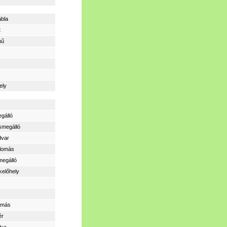
ábla
t
mű
ely
gálló
smegálló
dvar
llomás
megálló
kelőhely
lomás
ér