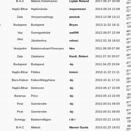
B-A-Z
Miskolc-Felsőhámor
Lipták Roland
2017.06.27 20:06
20°
47°
Hajdú-Bihar
Hajdúnánás
majormezei
2014.08.24 12:08
21°
46°
Zala
Vonyarcvashegy
pockok
2013.12.08 13:12
17°
47°
z
Budapest
Budapest
Bryan
2013.11.02 16:11
19
46°
Vas
Szentgotthárd
sw09fl
2012.08.07 22:08
16°
Jász
47°
Jászberény
rekasi
2012.02.18 18:02
...
19°
46°
Veszprém
Balatonudvari-Fövenyes
Hev
2011.08.28 07:08
17°
46°
Zala
Zalakaros
Kurdi_Robert
2011.07.20 20:07
17
47°
Budapest
Budapest
-bj-
2011.04.25 23:04
19
47°
Hajdú-Bihar
Földes
kimici
2010.11.22 21:11
21°
46°
Bács-Kiskun
Kiskunfélegyháza
-bj-
2010.10.11 17:10
19°
47°
Hajdú-Bihar
Debrecen
-bj-
2010.06.17 22:06
21°
46
Baranya
Pécs
-bj-
2010.05.13 22:05
18°
47°
Pest
Szentendre
-bj-
2010.05.01 09:05
19
47°
Pest
Szentendre
-bj-
2010.05.01 09:05
19
46°
Somogy
Balatonvilágos
t ib i
2010.03.21 14:03
18
48
B-A-Z
Miskolc
Marosi Gyula
2010.02.25 19:02
20°