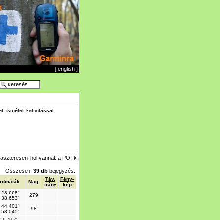
[
english
]
 ismételt kattintással
raszteresen, hol vannak a POI-k
Összesen:
39 db
bejegyzés.
Táv,
Fény-
rdináták
Mag.
irány
kép
 23,668'
279
 38,653'
 44,401'
98
 58,045'
° 6,417'