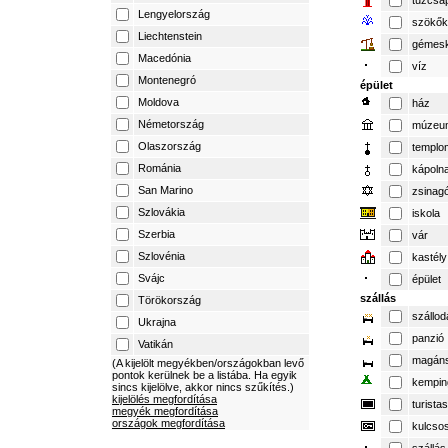
tűzcsa
Lengyelország
szökők
Liechtenstein
gémesk
Macedónia
víz
Montenegró
épület
Moldova
ház
Németország
múzeu
Olaszország
templo
Románia
kápoln
San Marino
zsinag
Szlovákia
iskola
Szerbia
vár
Szlovénia
kastély
Svájc
épület
szállás
Törökország
szállod
Ukrajna
panzió
Vatikán
magáns
(A kijelölt megyékben/országokban levő
pontok kerülnek be a listába. Ha egyik
kempin
sincs kijelölve, akkor nincs szűkítés.)
kijelölés megfordítása
turista
megyék megfordítása
országok megfordítása
kulcso