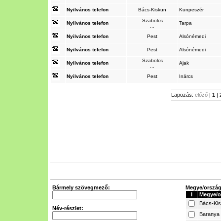
Nyilvános telefon
Bács-Kiskun
Kunpeszér
Szabolcs
Nyilvános telefon
Tarpa
...
Nyilvános telefon
Pest
Alsónémedi
Nyilvános telefon
Pest
Alsónémedi
Szabolcs
Nyilvános telefon
Ajak
...
Nyilvános telefon
Pest
Inárcs
Lapozás:
előző
|
1
|
Bármely szövegmező:
Megye/ország 
I
Megye/o
Bács-Ki
Név-részlet:
Baranya