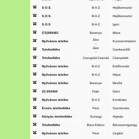
S.O.S.
B-A-Z
Hejőkeresztúr
S.O.S.
B-A-Z
Hejőkeresztúr
S.O.S
B-A-Z
Igrici
(72)389481
Baranya
Máza
Jász
Nyilvános telefon
Kunszentmárton
...
Jász
Telefonfülke
Cserkeszőlő
...
Telefonfülke
Csongrád-Csanád
Csanytelek
Nyilvános telefon
B-A-Z
Erdőhorváti
Nyilvános telefon
B-A-Z
Hejce
Nyilvános telefon
Baranya
Meződ
22-354360
Fejér
Gánt
Nyilvános telefon
B-A-Z
Komlóska
Érmés telefonfülke
Pest
Szentendre
Kártyás telefonfülke
Somogy
Hajmás
Telefonfülke
Bács-Kiskun
Bácsszentgyörgy
Nyilvános telefon
Pest
Cegléd