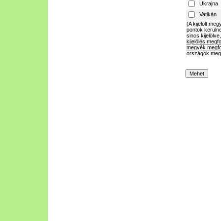
Ukrajna
Vatikán
(A kijelölt m
pontok kerülne
sincs kijelölve
kijelölés megf
megyék megfo
országok megf