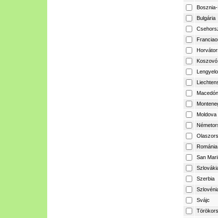
Bosznia-
Bulgária
Csehors
Franciao
Horvátor
Koszovó
Lengyelo
Liechtens
Macedón
Montene
Moldova
Németor
Olaszor
Románia
San Mari
Szlováki
Szerbia
Szlovéni
Svájc
Törökor