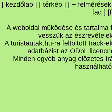
[
kezdőlap
] [
térkép
] [
+
felmérések
faq
] [
A weboldal működése és tartalma fo
vesszük az észrevétele
A turistautak.hu-ra feltöltött track-
adatbázist az ODbL licencn
Minden egyéb anyag előzetes írá
használható