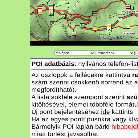
t u 
POI adatbázis
: nyilvános telefon-lis
Az oszlopok a fejlécekre kattintva
r
szám szerint csökkenő sorrend az al
megfordítható).
A lista sokféle szempont szerint
szű
kitöltésével, elemei többféle form
Új pont bejelentéséhez
ide
kattints!
Ha az egyes ponttípusokra vagy kívá
Bármelyik POI lapján bárki
hibabeje
miatt törlést javasolhat.