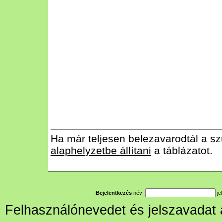
Ha már teljesen belezavarodtál a sz
alaphelyzetbe állítani
a táblázatot.
Bejelentkezés
név:
je
Felhasználónevedet és jelszavadat