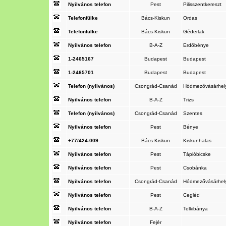
Nyilvános telefon
Pest
Pilisszentkereszt
Telefonfülke
Bács-Kiskun
Ordas
Telefonfülke
Bács-Kiskun
Géderlak
Nyilvános telefon
B-A-Z
Erdőbénye
1-2465167
Budapest
Budapest
1-2465701
Budapest
Budapest
Telefon (nyilvános)
Csongrád-Csanád
Hódmezővásárhe
Nyilvános telefon
B-A-Z
Trizs
Telefon (nyilvános)
Csongrád-Csanád
Szentes
Nyilvános telefon
Pest
Bénye
+77/424-009
Bács-Kiskun
Kiskunhalas
Nyilvános telefon
Pest
Tápióbicske
Nyilvános telefon
Pest
Csobánka
Nyilvános telefon
Csongrád-Csanád
Hódmezővásárhe
Nyilvános telefon
Pest
Cegléd
Nyilvános telefon
B-A-Z
Telkibánya
Nyilvános telefon
Fejér