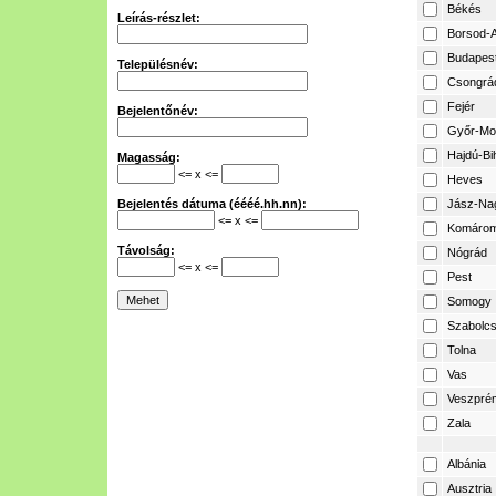
Békés
Leírás-részlet:
Borsod-A
Budapes
Településnév:
Csongrá
Fejér
Bejelentőnév:
Győr-Mo
Hajdú-Bi
Magasság:
<= x <=
Heves
Bejelentés dátuma (éééé.hh.nn):
Jász-Na
<= x <=
Komárom
Távolság:
Nógrád
<= x <=
Pest
Somogy
Szabolcs
Tolna
Vas
Veszpré
Zala
Albánia
Ausztria