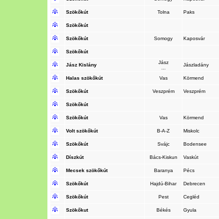
Szökőkút
Tolna
Paks
Szökőkút
Szökőkút
Somogy
Kaposvár
Szökőkút
Jász
Jász Kislány
Jászladány
...
Halas szökőkút
Vas
Körmend
Szökőkút
Veszprém
Veszprém
Szökőkút
Szökőkút
Vas
Körmend
Volt szökőkút
B-A-Z
Miskolc
Szökőkút
Svájc
Bodensee
Díszkút
Bács-Kiskun
Vaskút
Mecsek szökőkút
Baranya
Pécs
Szökőkút
Hajdú-Bihar
Debrecen
Szökőkút
Pest
Cegléd
Szökőkut
Békés
Gyula