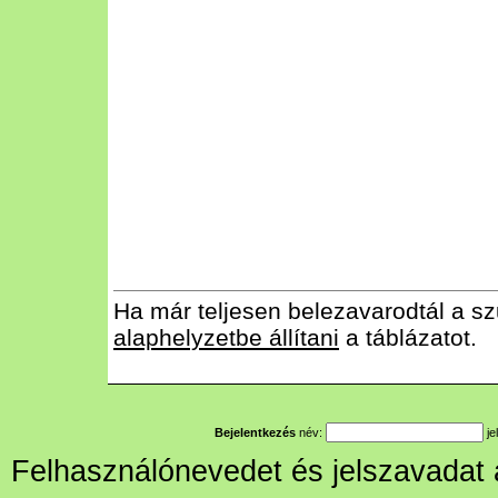
Ha már teljesen belezavarodtál a sz
alaphelyzetbe állítani
a táblázatot.
Bejelentkezés
név:
je
Felhasználónevedet és jelszavadat