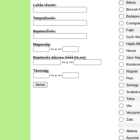
Békés
Leírás-részlet:
Borsod-A
Budapes
Településnév:
Csongrá
Fejér
Bejelentőnév:
Győr-Mo
Hajdú-Bi
Magasság:
<= x <=
Heves
Bejelentés dátuma (éééé.hh.nn):
Jász-Na
<= x <=
Komárom
Távolság:
Nógrád
<= x <=
Pest
Somogy
Szabolcs
Tolna
Vas
Veszpré
Zala
Albánia
Ausztria