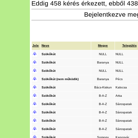
Eddig 458 kérés érkezett, ebből 438 
Bejelentkezve meg
Jele
Neve
Megye
Település
Szökőkút
NULL
NULL
Szökőkút
Baranya
NULL
Szökőkút
NULL
NULL
Szökőkút (nem működik)
Baranya
Pécs
Szökőkút
Bács-Kiskun
Kalocsa
Szökőkút
B-A-Z
Arka
Szökőkút
B-A-Z
Sárospatak
Szökőkút
B-A-Z
Sárospatak
Szökőkút
B-A-Z
Sárospatak
Szökőkút
B-A-Z
Sárospatak
Szökőkút
Somogy
Kaposvár