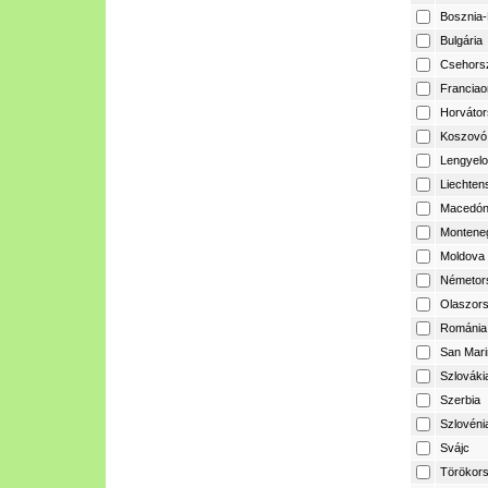
Bosznia-
Bulgária
Csehors
Franciao
Horvátor
Koszovó
Lengyelo
Liechtens
Macedón
Montene
Moldova
Németor
Olaszor
Románia
San Mari
Szlováki
Szerbia
Szlovéni
Svájc
Törökor