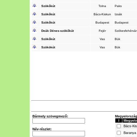
Szökőkút
Tolna
Paks
Szökőkút
Bács-Kiskun
Izsák
Szökőkút
Budapest
Budapest
Deák Dénes-szökőkút
Fejér
Székesfehérvá
Szökőkút
Vas
Bük
Szökökút
Vas
Bük
Bármely szövegmező:
Megye/ország 
I
Megye/o
Bács-Ki
Név-részlet:
Baranya