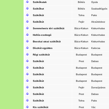
Szökőkutak
Békés
Gyula
Szökőkut
Békés
Szabadkígyós
Szökőkút
Tolna
Paks
Szökőkút
Fejér
Alcsútdoboz
Semmelweis téri szökőkút
Bács-Kiskun
Kiskunhalas
Hollós-csobogó
Bács-Kiskun
Kiskunhalas
Bocskai utcai szökőkút
Bács-Kiskun
Kiskunhalas
Díszkút együttes
Bács-Kiskun
Kalocsa
Régi szökökút
Budapest
Budapest
Szökőkút
Pest
Dabas
Szökőkút
Budapest
Budapest
Szökőkút
Budapest
Budapest
Szökőkút
Budapest
Budapest
Szökőkút
Fejér
Dunaújváros
Szökőkút
Pest
Dabas
Szökőkút
Tolna
Paks
Kis szökőkút
Pest
Vác