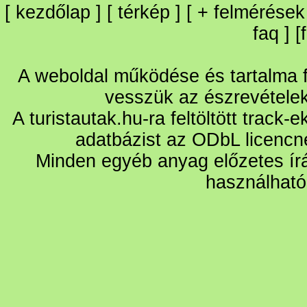
[
kezdőlap
] [
térkép
] [
+
felmérések
faq
] [
A weboldal működése és tartalma fo
vesszük az észrevétele
A turistautak.hu-ra feltöltött track-
adatbázist az ODbL licencn
Minden egyéb anyag előzetes írá
használható