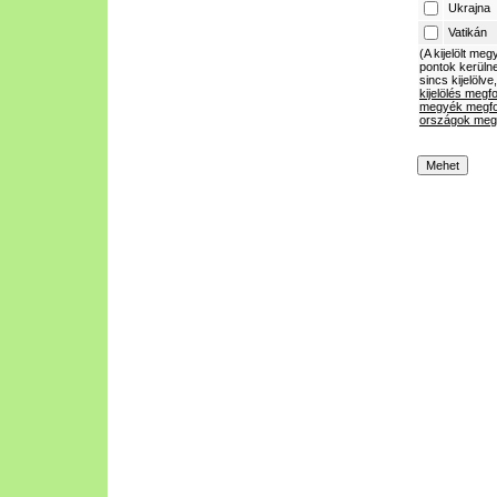
Ukrajna
Vatikán
(A kijelölt m
pontok kerülne
sincs kijelölve
kijelölés megf
megyék megfo
országok megf