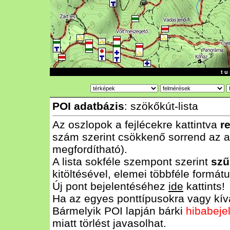
t u 
POI adatbázis
: szökőkút-lista
Az oszlopok a fejlécekre kattintva
r
szám szerint csökkenő sorrend az al
megfordítható).
A lista sokféle szempont szerint
szű
kitöltésével, elemei többféle form
Új pont bejelentéséhez
ide
kattints!
Ha az egyes ponttípusokra vagy kívá
Bármelyik POI lapján bárki
hibabeje
miatt törlést javasolhat.