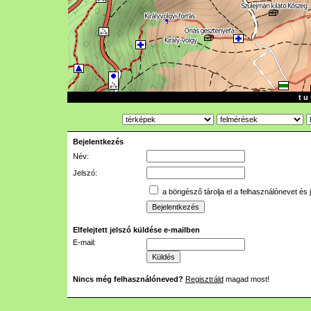
t u 
Bejelentkezés
Név:
Jelszó:
a böngésző tárolja el a felhasználónevet és 
Elfelejtett jelszó küldése e-mailben
E-mail:
Nincs még felhasználóneved?
Regisztráld
magad most!