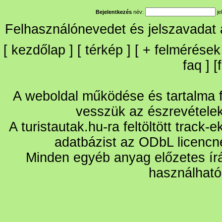
Bejelentkezés
név:
je
Felhasználónevedet és jelszavadat
[
kezdőlap
] [
térkép
] [
+
felmérések
faq
] [
A weboldal működése és tartalma fo
vesszük az észrevétele
A turistautak.hu-ra feltöltött track-
adatbázist az ODbL licencn
Minden egyéb anyag előzetes írá
használható