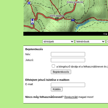
t u 
Bejelentkezés
Név:
Jelszó:
a böngésző tárolja el a felhasználónevet és 
Elfelejtett jelszó küldése e-mailben
E-mail:
Nincs még felhasználóneved?
Regisztráld
magad most!