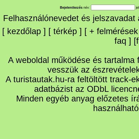
Bejelentkezés
név:
je
Felhasználónevedet és jelszavadat
[
kezdőlap
] [
térkép
] [
+
felmérések
faq
] [
A weboldal működése és tartalma fo
vesszük az észrevétele
A turistautak.hu-ra feltöltött track-
adatbázist az ODbL licencn
Minden egyéb anyag előzetes írá
használható