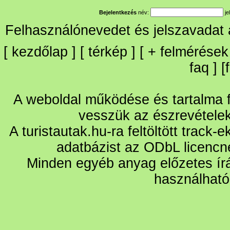
Bejelentkezés
név:
je
Felhasználónevedet és jelszavadat
[
kezdőlap
] [
térkép
] [
+
felmérések
faq
] [
A weboldal működése és tartalma fo
vesszük az észrevétele
A turistautak.hu-ra feltöltött track-
adatbázist az ODbL licencn
Minden egyéb anyag előzetes írá
használható