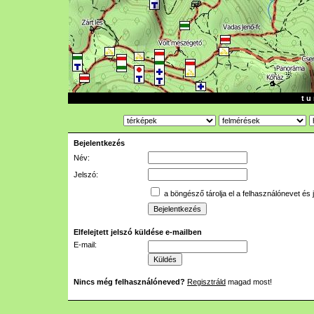
t u 
Bejelentkezés
Név:
Jelszó:
a böngésző tárolja el a felhasználónevet és 
Elfelejtett jelszó küldése e-mailben
E-mail:
Nincs még felhasználóneved?
Regisztráld
magad most!