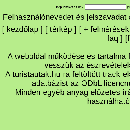
Bejelentkezés
név:
je
Felhasználónevedet és jelszavadat
[
kezdőlap
] [
térkép
] [
+
felmérések
faq
] [
A weboldal működése és tartalma fo
vesszük az észrevétele
A turistautak.hu-ra feltöltött track-
adatbázist az ODbL licencn
Minden egyéb anyag előzetes írá
használható