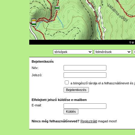
t u 
Bejelentkezés
Név:
Jelszó:
a böngésző tárolja el a felhasználónevet és 
Elfelejtett jelszó küldése e-mailben
E-mail:
Nincs még felhasználóneved?
Regisztráld
magad most!