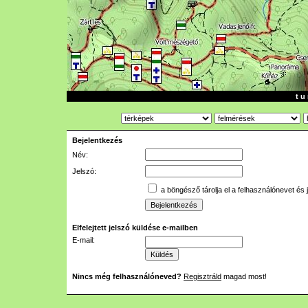
t u 
Bejelentkezés
Név:
Jelszó:
a böngésző tárolja el a felhasználónevet és 
Elfelejtett jelszó küldése e-mailben
E-mail:
Nincs még felhasználóneved?
Regisztráld
magad most!