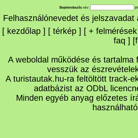
Bejelentkezés
név:
je
Felhasználónevedet és jelszavadat
[
kezdőlap
] [
térkép
] [
+
felmérések
faq
] [
A weboldal működése és tartalma fo
vesszük az észrevétele
A turistautak.hu-ra feltöltött track-
adatbázist az ODbL licencn
Minden egyéb anyag előzetes írá
használható