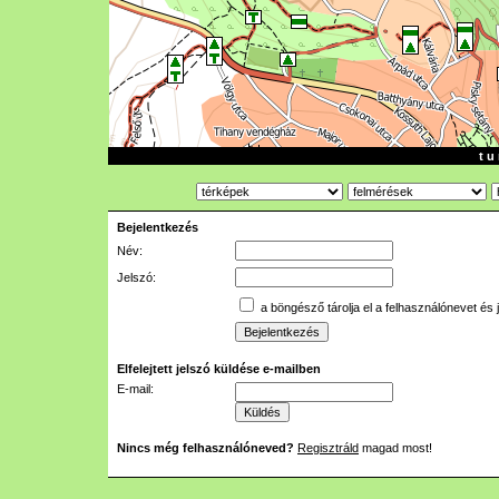
t u 
Bejelentkezés
Név:
Jelszó:
a böngésző tárolja el a felhasználónevet és 
Elfelejtett jelszó küldése e-mailben
E-mail:
Nincs még felhasználóneved?
Regisztráld
magad most!