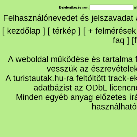
Bejelentkezés
név:
je
Felhasználónevedet és jelszavadat
[
kezdőlap
] [
térkép
] [
+
felmérések
faq
] [
A weboldal működése és tartalma fo
vesszük az észrevétele
A turistautak.hu-ra feltöltött track-
adatbázist az ODbL licencn
Minden egyéb anyag előzetes írá
használható