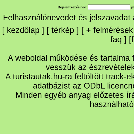
Bejelentkezés
név:
je
Felhasználónevedet és jelszavadat
[
kezdőlap
] [
térkép
] [
+
felmérések
faq
] [
A weboldal működése és tartalma fo
vesszük az észrevétele
A turistautak.hu-ra feltöltött track-
adatbázist az ODbL licencn
Minden egyéb anyag előzetes írá
használható