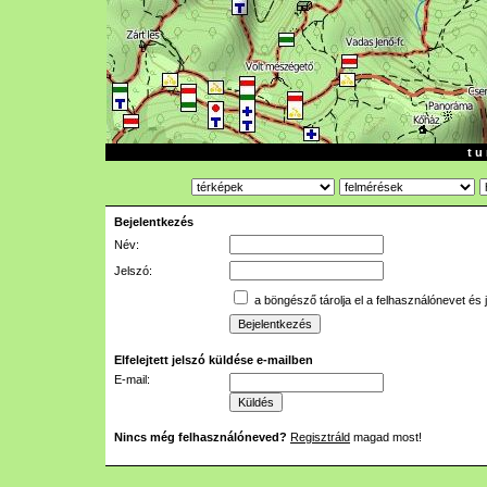
t u 
Bejelentkezés
Név:
Jelszó:
a böngésző tárolja el a felhasználónevet és 
Elfelejtett jelszó küldése e-mailben
E-mail:
Nincs még felhasználóneved?
Regisztráld
magad most!