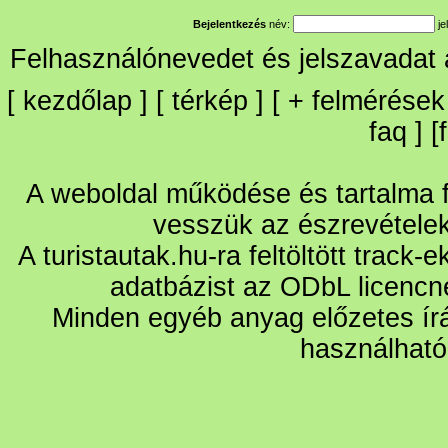
Bejelentkezés
név:
je
Felhasználónevedet és jelszavadat
[
kezdőlap
] [
térkép
] [
+
felmérések
faq
] [
A weboldal működése és tartalma fo
vesszük az észrevétele
A turistautak.hu-ra feltöltött track-
adatbázist az ODbL licencn
Minden egyéb anyag előzetes írá
használható