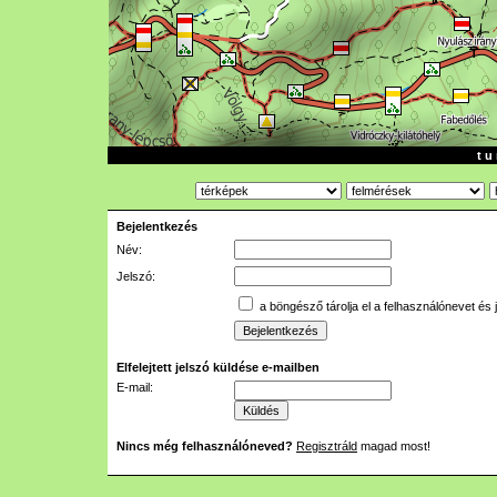
t u 
Bejelentkezés
Név:
Jelszó:
a böngésző tárolja el a felhasználónevet és 
Elfelejtett jelszó küldése e-mailben
E-mail:
Nincs még felhasználóneved?
Regisztráld
magad most!