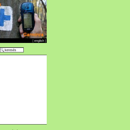
[
english
]