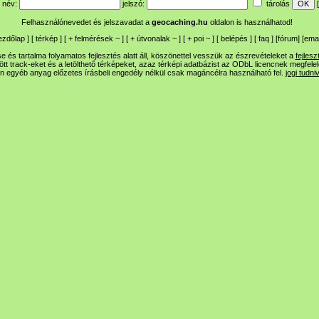
név:
jelszó:
tárolás
[
Felhasználónevedet és jelszavadat a
geocaching.hu
oldalon is használhatod!
ezdőlap
] [
térkép
] [
+
felmérések
~
] [
+
útvonalak
~
] [
+
poi
~
] [
belépés
] [
faq
] [
fórum
]
[
emai
 és tartalma folyamatos fejlesztés alatt áll, köszönettel vesszük az észrevételeket a
fejlesz
ltött track-eket és a letölthető térképeket, azaz térképi adatbázist az ODbL licencnek megfele
n egyéb anyag előzetes írásbeli engedély nélkül csak magáncélra használható fel.
jogi tudni