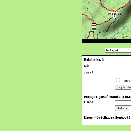
Bejelentkezés
Név:
Jelszó:
a böngé
Elfelejtett jelszó küldése e-ma
E-mail:
Nincs még felhasználóneved?