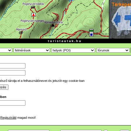
t u r i s t a u t a k . h u
sző tárolja el a felhasználónevet és jelszót egy cookie-ban
ilben
Regisztráld
magad most!