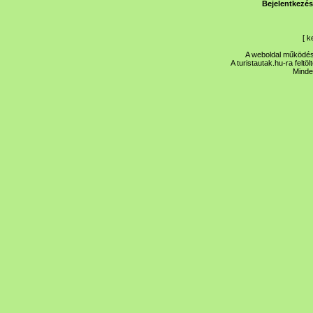
Bejelentkezés
[
k
A weboldal működése
A turistautak.hu-ra feltö
Minde