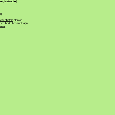
regisztráció
]
l
]
tési ötletek
oldalon.
lően bárki használhatja.
valók