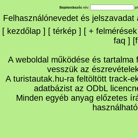
Bejelentkezés
név:
je
Felhasználónevedet és jelszavadat
[
kezdőlap
] [
térkép
] [
+
felmérések
faq
] [
A weboldal működése és tartalma fo
vesszük az észrevétele
A turistautak.hu-ra feltöltött track-
adatbázist az ODbL licencn
Minden egyéb anyag előzetes írá
használható