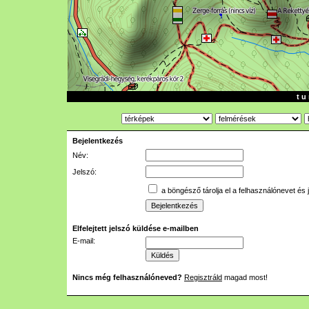
t u 
Bejelentkezés
Név:
Jelszó:
a böngésző tárolja el a felhasználónevet és 
Elfelejtett jelszó küldése e-mailben
E-mail:
Nincs még felhasználóneved?
Regisztráld
magad most!