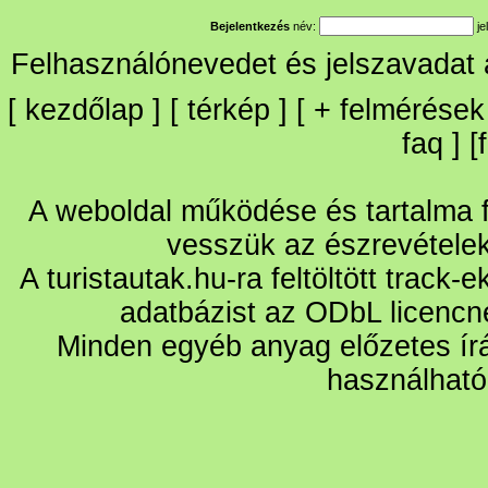
Bejelentkezés
név:
je
Felhasználónevedet és jelszavadat
[
kezdőlap
] [
térkép
] [
+
felmérések
faq
] [
A weboldal működése és tartalma fo
vesszük az észrevétele
A turistautak.hu-ra feltöltött track-
adatbázist az ODbL licencn
Minden egyéb anyag előzetes írá
használható