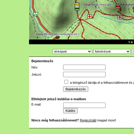
t u 
Bejelentkezés
Név:
Jelszó:
a böngésző tárolja el a felhasználónevet és 
Elfelejtett jelszó küldése e-mailben
E-mail:
Nincs még felhasználóneved?
Regisztráld
magad most!