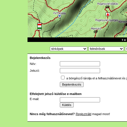
t u 
Bejelentkezés
Név:
Jelszó:
a böngésző tárolja el a felhasználónevet és 
Elfelejtett jelszó küldése e-mailben
E-mail:
Nincs még felhasználóneved?
Regisztráld
magad most!