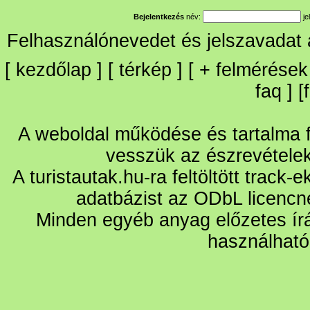
Bejelentkezés
név:
je
Felhasználónevedet és jelszavadat
[
kezdőlap
] [
térkép
] [
+
felmérések
faq
] [
A weboldal működése és tartalma fo
vesszük az észrevétele
A turistautak.hu-ra feltöltött track-
adatbázist az ODbL licencn
Minden egyéb anyag előzetes írá
használható