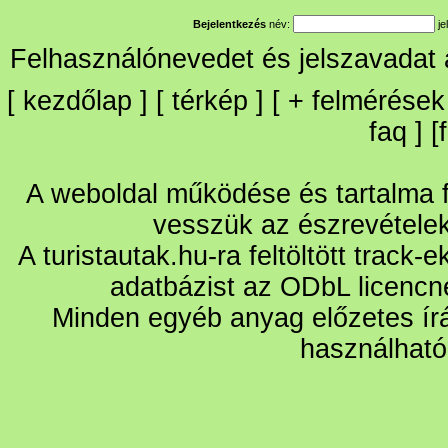
Bejelentkezés
név:
je
Felhasználónevedet és jelszavadat
[
kezdőlap
] [
térkép
] [
+
felmérések
faq
] [
A weboldal működése és tartalma fo
vesszük az észrevétele
A turistautak.hu-ra feltöltött track-
adatbázist az ODbL licencn
Minden egyéb anyag előzetes írá
használható