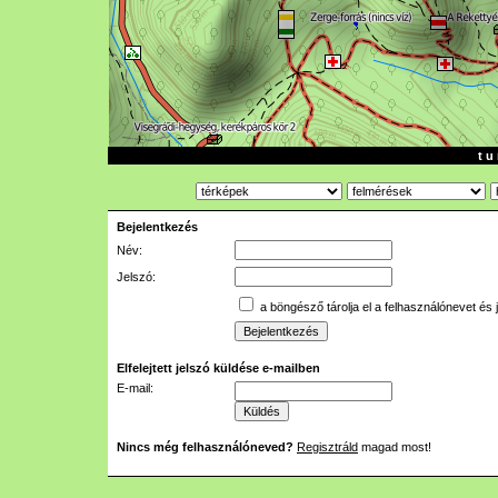
t u 
Bejelentkezés
Név:
Jelszó:
a böngésző tárolja el a felhasználónevet és 
Elfelejtett jelszó küldése e-mailben
E-mail:
Nincs még felhasználóneved?
Regisztráld
magad most!