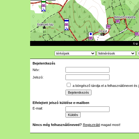
t u 
Bejelentkezés
Név:
Jelszó:
a böngésző tárolja el a felhasználónevet és 
Elfelejtett jelszó küldése e-mailben
E-mail:
Nincs még felhasználóneved?
Regisztráld
magad most!