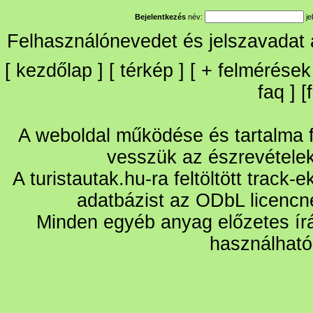
Bejelentkezés
név:
je
Felhasználónevedet és jelszavadat
[
kezdőlap
] [
térkép
] [
+
felmérések
faq
] [
A weboldal működése és tartalma fo
vesszük az észrevétele
A turistautak.hu-ra feltöltött track-
adatbázist az ODbL licencn
Minden egyéb anyag előzetes írá
használható