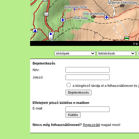
t u 
Bejelentkezés
Név:
Jelszó:
a böngésző tárolja el a felhasználónevet és 
Elfelejtett jelszó küldése e-mailben
E-mail:
Nincs még felhasználóneved?
Regisztráld
magad most!