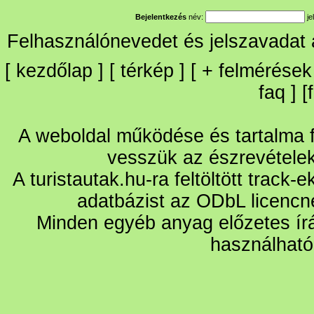
Bejelentkezés
név:
je
Felhasználónevedet és jelszavadat
[
kezdőlap
] [
térkép
] [
+
felmérések
faq
] [
A weboldal működése és tartalma fo
vesszük az észrevétele
A turistautak.hu-ra feltöltött track-
adatbázist az ODbL licencn
Minden egyéb anyag előzetes írá
használható