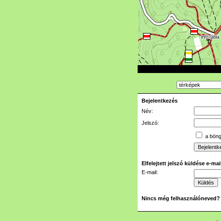
Bejelentkezés
Név:
Jelszó:
a böngé
Elfelejtett jelszó küldése e-ma
E-mail:
Nincs még felhasználóneved?