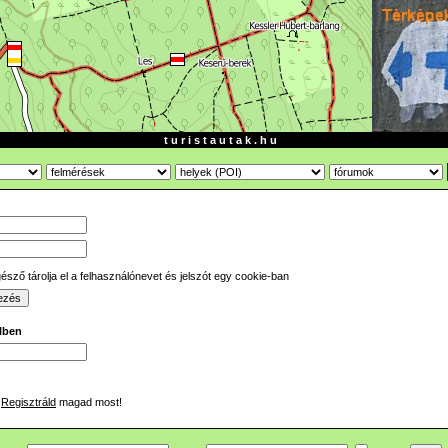
t u r i s t a u t a k . h u
sző tárolja el a felhasználónevet és jelszót egy cookie-ban
ilben
Regisztráld
magad most!