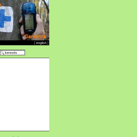
[
english
]