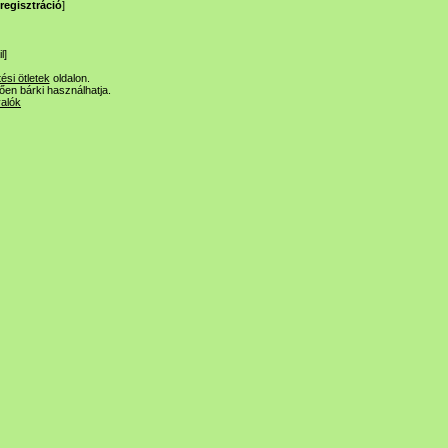
regisztráció
]
l
]
tési ötletek
oldalon.
lően bárki használhatja.
valók