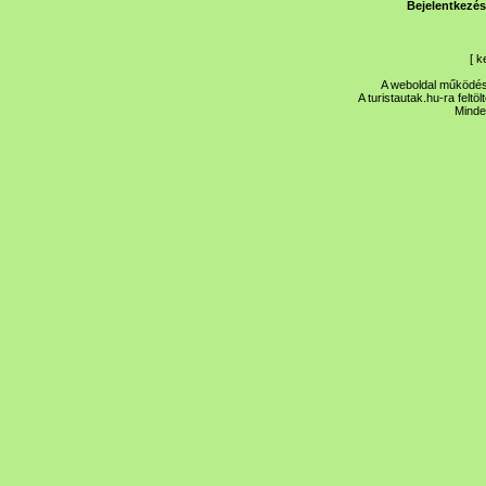
Bejelentkezés
[
k
A weboldal működése
A turistautak.hu-ra feltö
Minde