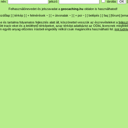
név:
jelszó:
tárolás
[
Felhasználónevedet és jelszavadat a
geocaching.hu
oldalon is használhatod!
ezdőlap
] [
térkép
] [
+
felmérések
~
] [
+
útvonalak
~
] [
+
poi
~
] [
belépés
] [
faq
] [
fórum
]
[
emai
 és tartalma folyamatos fejlesztés alatt áll, köszönettel vesszük az észrevételeket a
fejlesz
ltött track-eket és a letölthető térképeket, azaz térképi adatbázist az ODbL licencnek megfele
n egyéb anyag előzetes írásbeli engedély nélkül csak magáncélra használható fel.
jogi tudni