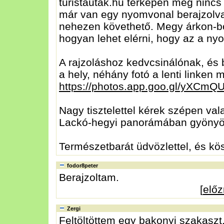
turistautak.hu térképén még nincs
már van egy nyomvonal berajzolva,
nehezen követhető. Megy árkon-b
hogyan lehet elérni, hogy az a nyo
A rajzoláshoz kedvcsinálónak, és
a hely, néhány fotó a lenti linken 
https://photos.app.goo.gl/yXC
Nagy tisztelettel kérek szépen vala
Lackó-hegyi panorámában gyönyör
Természetbarát üdvözlettel, és kö
fodor8peter
Berajzoltam.
[
elő
Zergi
Feltöltöttem egy bakonyi szakaszt,