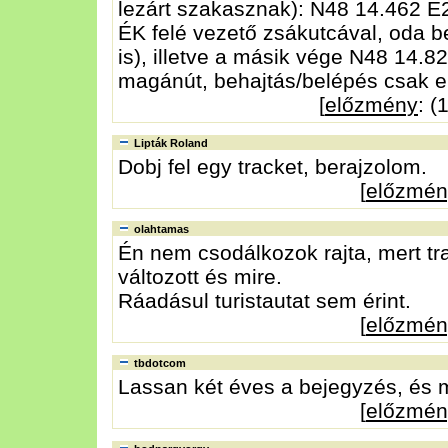
lezárt szakasznak): N48 14.462 E
ÉK felé vezető zsákutcával, oda b
is), illetve a másik vége N48 14.8
magánút, behajtás/belépés csak e
[
előzmény
: (
Lipták Roland
Dobj fel egy tracket, berajzolom.
[
előzmén
olahtamas
Én nem csodálkozok rajta, mert t
változott és mire.
Ráadásul turistautat sem érint.
[
előzmén
tbdotcom
Lassan két éves a bejegyzés, és m
[
előzmén