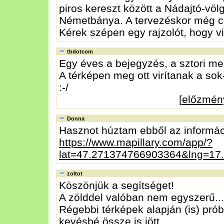
piros kereszt között a Nádajtó-völ
Németbánya. A tervezéskor még c
Kérek szépen egy rajzolót, hogy vi
tbdotcom
Egy éves a bejegyzés, a sztori me
A térképen meg ott virítanak a so
:-/
[
előzmén
Donna
Hasznot húztam ebből az informác
https://www.mapillary.com/app/?
lat=47.271374766903364&lng=1
zoltot
Köszönjük a segítséget!
A zölddel valóban nem egyszerű...
Régebbi térképek alapján (is) prób
kevésbé össze is jött.