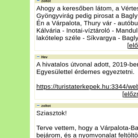
zoltot
Ahogy a keresőben látom, a Vértes
Gyöngyvirág pedig pirosat a Bagly
Én a Várpalota, Thury vár - autóbu
Kálvária - Inotai-víztároló - Mandu
lakótelep széle - Síkvargya - Bag
[
el
Hev
A hivatalos útvonal adott, 2019-be
Egyesülettel érdemes egyeztetni.
https://turistaterkepek.hu:3344/w
[
elő
zoltot
Sziasztok!
Terve vettem, hogy a Várpalota-Ba
bejárom, és a nyomvonalat feltöltö