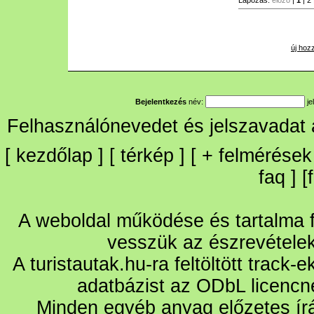
Lapozás:
előző
|
1
|
2
új hoz
Bejelentkezés
név:
je
Felhasználónevedet és jelszavadat
[
kezdőlap
] [
térkép
] [
+
felmérések
faq
] [
A weboldal működése és tartalma fo
vesszük az észrevétele
A turistautak.hu-ra feltöltött track-
adatbázist az ODbL licencn
Minden egyéb anyag előzetes írá