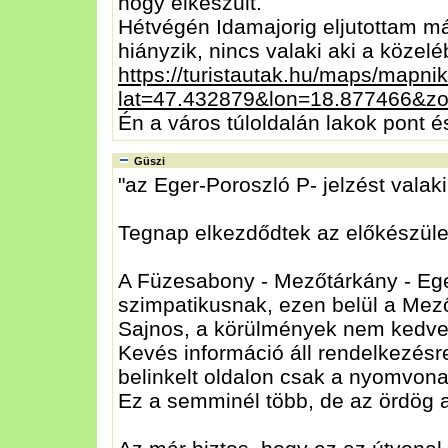
hogy elkészült.
Hétvégén Idamajorig eljutottam m
hiányzik, nincs valaki aki a közel
https://turistautak.hu/maps/mapni
lat=47.432879&lon=18.877466&z
Én a város túloldalán lakok pont é
Güszi
"az Eger-Poroszló P- jelzést valaki
Tegnap elkezdődtek az előkészület
A Füzesabony - Mezőtárkány - Ege
szimpatikusnak, ezen belül a Mező
Sajnos, a körülmények nem kedvez
Kevés információ áll rendelkezésre
belinkelt oldalon csak a nyomvonal
Ez a semminél több, de az ördög a