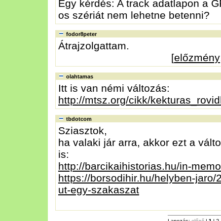
Egy kérdés: A track adatlapon a
os szériát nem lehetne betenni?
fodor8peter
Átrajzolgattam.
[
előzmény
olahtamas
Itt is van némi változás:
http://mtsz.org/cikk/kekturas_rov
tbdotcom
Sziasztok,
ha valaki jár arra, akkor ezt a vál
is:
http://barcikaihistorias.hu/in-memo
https://borsodihir.hu/helyben-jaro/
ut-egy-szakaszat