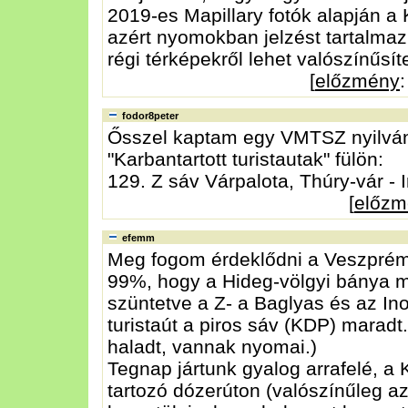
2019-es Mapillary fotók alapján a 
azért nyomokban jelzést tartalmaz
régi térképekről lehet valószínűsít
[
előzmény
fodor8peter
Ősszel kaptam egy VMTSZ nyilvánt
"Karbantartott turistautak" fülön:
129. Z sáv Várpalota, Thúry-vár -
[
előzm
efemm
Meg fogom érdeklődni a Veszprém
99%, hogy a Hideg-völgyi bánya mi
szüntetve a Z- a Baglyas és az Ino
turistaút a piros sáv (KDP) marad
haladt, vannak nyomai.)
Tegnap jártunk gyalog arrafelé, a 
tartozó dózerúton (valószínűleg az