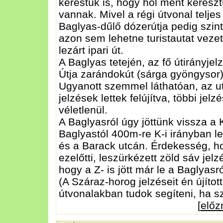
kerestük is, hogy hol ment kereszt
vannak. Mivel a régi útvonal telje
Baglyas-dűlő dózerútja pedig szin
azon sem lehetne turistautat vez
lezárt ipari út.
A Baglyas tetején, az fő útirányje
Útja zarándokút (sárga gyöngysor) j
Ugyanott szemmel láthatóan, az u
jelzések lettek felújítva, többi jelz
véletlenül.
A Baglyasról úgy jöttünk vissza a 
Baglyastól 400m-re K-i irányban le
és a Barack utcán. Érdekesség, ho
ezelőtti, leszürkézett zöld sáv jel
hogy a Z- is jött már le a Baglyasr
(A Száraz-horog jelzéseit én újítot
útvonalakban tudok segíteni, ha s
[
elő