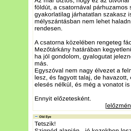
Az már biztos, hogy ez az útvona
földút, a csatornával párhuzamos
gyakorlatilag járhatatlan szakasz is
mélyszántásban nem lehet haladni.
rendesen.
A csatorna közelében rengeteg fá
Mezőtárkány határában kegyetlenü
ha jól gondolom, gyalogutat jelez
más.
Egyszóval nem nagy élvezet a fel
lesz, és fagyott talaj, de havazot
elesés nélkül, és még a vonatot is
Ennyit előzetesként.
[
előzmén
Old Eye
Tetszik!
Szignód alapján - jó kezekben les