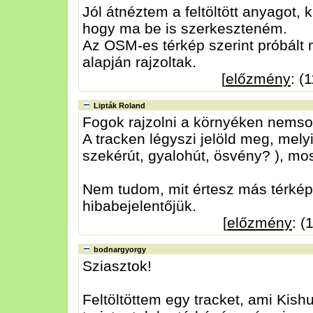
Jól átnéztem a feltöltött anyagot,
hogy ma be is szerkeszteném.
Az OSM-es térkép szerint próbált 
alapján rajzoltak.
[
előzmény
: (
Lipták Roland
Fogok rajzolni a környéken nemso
A tracken légyszi jelöld meg, mely
szekérút, gyalohút, ösvény? ), most
Nem tudom, mit értesz más térkép 
hibabejelentőjük.
[
előzmény
: (
bodnargyorgy
Sziasztok!
Feltöltöttem egy tracket, ami Kish