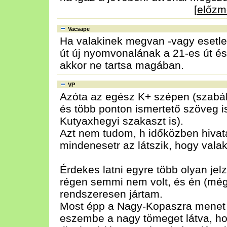
[
előzm
Vacsape
Ha valakinek megvan -vagy esetleg 
út új nyomvonalának a 21-es út és
akkor ne tartsa magában.
VP
Azóta az egész K+ szépen (szabály
és több ponton ismertető szöveg is 
Kutyaxhegyi szakaszt is).
Azt nem tudom, h időközben hivatal
mindenesetr az látszik, hogy vala
Érdekes latni egyre több olyan jelz
régen semmi nem volt, és én (még 
rendszeresen jártam.
Most épp a Nagy-Kopaszra menet (
eszembe a nagy tömeget látva, hogy