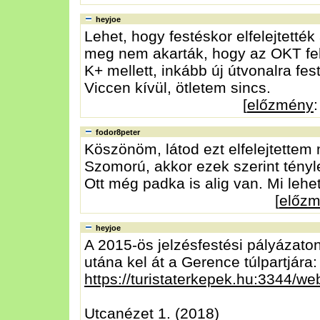
heyjoe
Lehet, hogy festéskor elfelejtették
meg nem akarták, hogy az OKT felú
K+ mellett, inkább új útvonalra fest
Viccen kívül, ötletem sincs.
[
előzmény
fodor8peter
Köszönöm, látod ezt elfelejtettem m
Szomorú, akkor ezek szerint tényleg
Ott még padka is alig van. Mi lehe
[
előz
heyjoe
A 2015-ös jelzésfestési pályázato
utána kel át a Gerence túlpartjára:
https://turistaterkepek.hu:3344/we
Utcanézet 1. (2018)