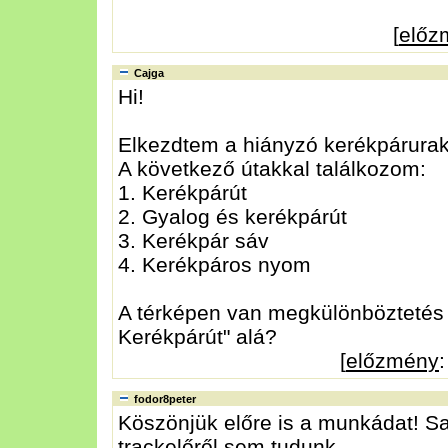
[
előz
Cajga
Hi!
Elkezdtem a hiányzó kerékpárurak 
A következő útakkal találkozom:
1. Kerékpárút
2. Gyalog és kerékpárút
3. Kerékpár sáv
4. Kerékpáros nyom
A térképen van megkülönböztetés 
Kerékpárút" alá?
[
előzmény
fodor8peter
Köszönjük előre is a munkádat! Sa
trackelőről sem tudunk.