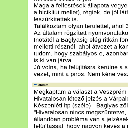
Maga a felfestések állapota vegye
a bicikliút mellet), régiek, de jól
leszűrkítettek is.
Találkoztam olyan területtel, ahol 3
Az általam rögzített nyomvonalako
Inotától a Baglyasig elég ritkán f
melletti résznél, ahol átvezet a k
tudom, hogy szabályos-e, azonban it
is ki van járva...
Jó volna, ha felújításra kerülne 
vezet, mint a piros. Nem kéne ve
efemm
Megkaptam a választ a Veszprém 
Hivatalosan létező jelzés a Várpalo
Készenléti ltp (széle) - Baglyas zöl
"Hivatalosan nincs megszüntetve, c
állandóan probléma van a jelzések
felújítással, hogy nagyon kevés a 