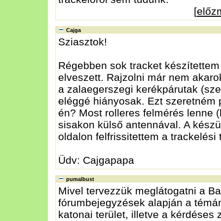
[
előz
Cajga
Sziasztok!
Régebben sok tracket készítettem i
elveszett. Rajzolni már nem akarok
a zalaegerszegi kerékpárutak (sze
eléggé hiányosak. Ezt szeretném pót
én? Most rolleres felmérés lenne 
sisakon külső antennával. A készü
oldalon felfrissitettem a trackelési
Üdv: Cajgapapa
pumalbust
Mivel tervezzük meglátogatni a Ba
fórumbejegyzések alapján a témána
katonai terület, illetve a kérdéses