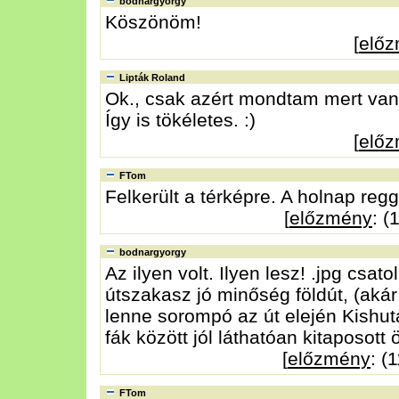
bodnargyorgy
Köszönöm!
[
elő
Lipták Roland
Ok., csak azért mondtam mert van 
Így is tökéletes. :)
[
elő
FTom
Felkerült a térképre. A holnap reg
[
előzmény
: (
bodnargyorgy
Az ilyen volt. Ilyen lesz! .jpg csat
útszakasz jó minőség földút, (aká
lenne sorompó az út elején Kishutá
fák között jól láthatóan kitaposott 
[
előzmény
: (
FTom