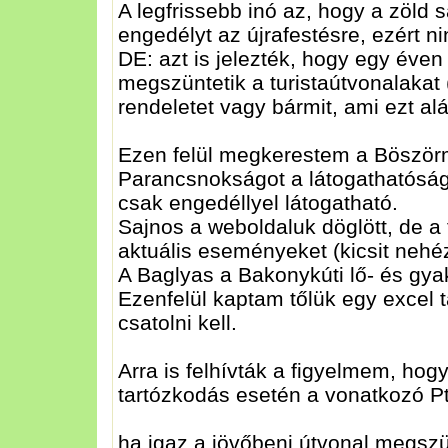
A legfrissebb inó az, hogy a zöld
engedélyt az újrafestésre, ezért nin
DE: azt is jelezték, hogy egy éven
megszüntetik a turistaútvonalakat
rendeletet vagy bármit, ami ezt al
Ezen felül megkerestem a Böször
Parancsnokságot a látogathatóság
csak engedéllyel látogatható.
Sajnos a weboldaluk döglött, de a
aktuális eseményeket (kicsit nehé
A Baglyas a Bakonykúti lő- és gyak
Ezenfelül kaptam tőlük egy excel 
csatolni kell.
Arra is felhívták a figyelmem, hogy 
tartózkodás esetén a vonatkozó Ptk
ha igaz a jövőbeni útvonal megszü