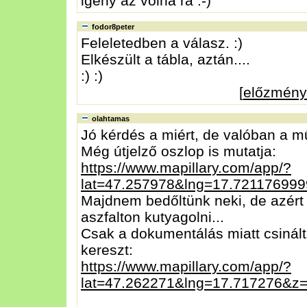
igény az volna rá :-)
fodor8peter
Feleletedben a válasz. :)
Elkészült a tábla, aztán....
:) :)
[
előzmény
olahtamas
Jó kérdés a miért, de valóban a mű
Még útjelző oszlop is mutatja:
https://www.mapillary.com/app/?
lat=47.257978&lng=17.7211769
Majdnem bedőltünk neki, de azért 
aszfalton kutyagolni...
Csak a dokumentálás miatt csinálta
kereszt:
https://www.mapillary.com/app/?
lat=47.262271&lng=17.717276&