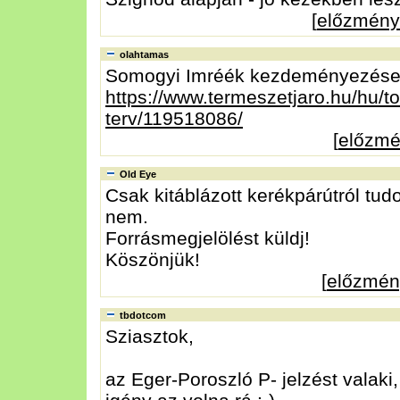
[
előzmény
olahtamas
Somogyi Imréék kezdeményezése
https://www.termeszetjaro.hu/hu/to
terv/119518086/
[
előzm
Old Eye
Csak kitáblázott kerékpárútról tudok
nem.
Forrásmegjelölést küldj!
Köszönjük!
[
előzmén
tbdotcom
Sziasztok,
az Eger-Poroszló P- jelzést valaki,