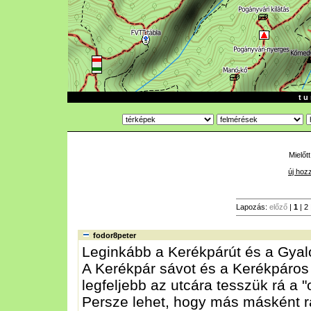
t u 
Mielőt
új hoz
Lapozás:
előző
|
1
|
2
fodor8peter
Leginkább a Kerékpárút és a Gyalo
A Kerékpár sávot és a Kerékpáros 
legfeljebb az utcára tesszük rá a "o
Persze lehet, hogy más másként ra