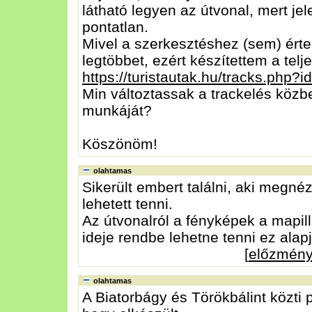
látható legyen az útvonal, mert jel
pontatlan.
Mivel a szerkesztéshez (sem) érte
legtöbbet, ezért készítettem a telj
https://turistautak.hu/tracks.php?
Min változtassak a trackelés közb
munkáját?
Köszönöm!
olahtamas
Sikerült embert találni, aki megné
lehetett tenni.
Az útvonalról a fényképek a mapill
ideje rendbe lehetne tenni ez alap
[
előzmén
olahtamas
A Biatorbágy és Törökbálint közti 