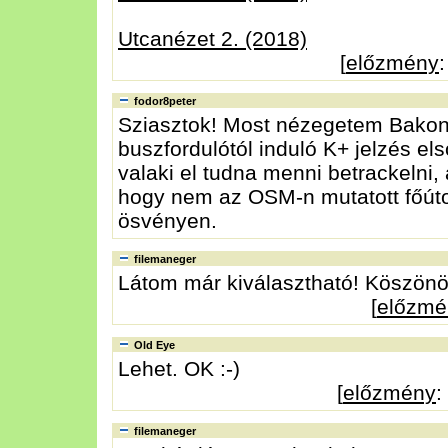
Utcanézet 2. (2018)
[
előzmény
fodor8peter
Sziasztok! Most nézegetem Bakony
buszfordulótól induló K+ jelzés el
valaki el tudna menni betrackelni
hogy nem az OSM-n mutatott főút
ösvényen.
filemaneger
Látom már kiválasztható! Köszön
[
előzmé
Old Eye
Lehet. OK :-)
[
előzmény
:
filemaneger