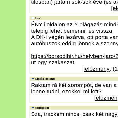
tilosban) jártam sok-sok éve (és a
[
e
Hev
ÉNY-i oldalon az Y elágazás mindk
telepig lehet bemenni, és vissza.
A DK-i végén lezárva, ott porta van 
autóbuszok eddig jönnek a szennyví
https://borsodihir.hu/helyben-jaro/
ut-egy-szakaszat
[
előzmény
: (
Lipták Roland
Raktam rá két sorompót, de van a 
lenne tudni, ezekkel mi lett?
[
előzmén
tbdotcom
Sza, trackem nincs, csak két nagyj