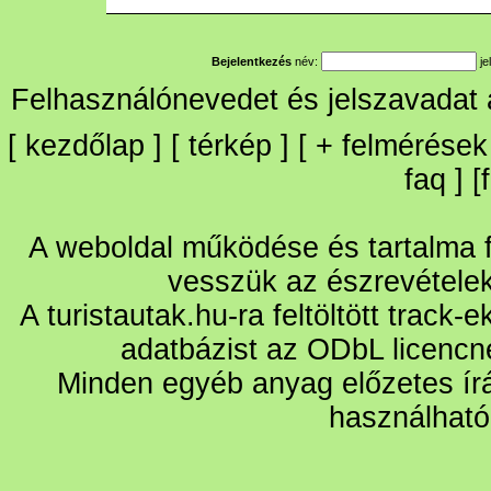
Bejelentkezés
név:
je
Felhasználónevedet és jelszavadat
[
kezdőlap
] [
térkép
] [
+
felmérések
faq
] [
A weboldal működése és tartalma fo
vesszük az észrevétele
A turistautak.hu-ra feltöltött track-
adatbázist az ODbL licencn
Minden egyéb anyag előzetes írá
használható