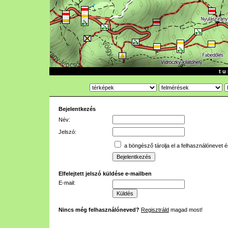
t u 
Bejelentkezés
Név:
Jelszó:
a böngésző tárolja el a felhasználónevet é
Elfelejtett jelszó küldése e-mailben
E-mail:
Nincs még felhasználóneved?
Regisztráld
magad most!