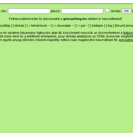
név:
jelszó:
tárolás
[
Felhasználónevedet és jelszavadat a
geocaching.hu
oldalon is használhatod!
ezdőlap
] [
térkép
] [
+
felmérések
~
] [
+
útvonalak
~
] [
+
poi
~
] [
belépés
] [
faq
] [
fórum
]
[
emai
 és tartalma folyamatos fejlesztés alatt áll, köszönettel vesszük az észrevételeket a
fejlesz
ltött track-eket és a letölthető térképeket, azaz térképi adatbázist az ODbL licencnek megfele
n egyéb anyag előzetes írásbeli engedély nélkül csak magáncélra használható fel.
jogi tudni