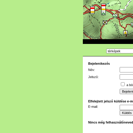
Bejelentkezés
Név:
Jelszó:
a bön
Elfelejtett jelszó küldése e-
E-mail:
Nincs még felhasználóneve