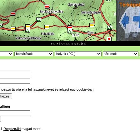
t u r i s t a u t a k . h u
gésző tárolja el a felhasználónevet és jelszót egy cookie-ban
mailben
d?
Regisztráld
magad most!