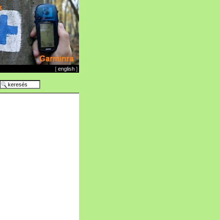
[
english
]