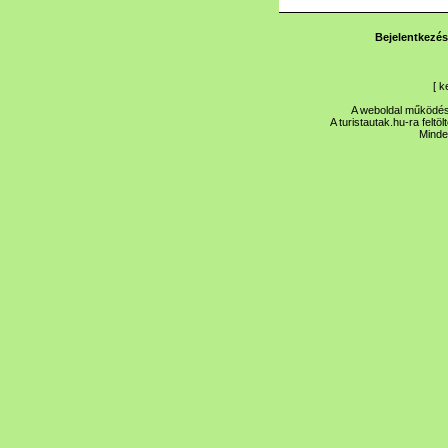
Bejelentkezés
[
k
A weboldal működése
A turistautak.hu-ra feltö
Minde