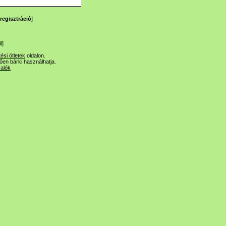
regisztráció
]
l
]
tési ötletek
oldalon.
lően bárki használhatja.
valók