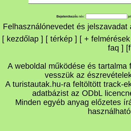
Bejelentkezés
név:
je
Felhasználónevedet és jelszavadat
[
kezdőlap
] [
térkép
] [
+
felmérések
faq
] [
A weboldal működése és tartalma fo
vesszük az észrevétele
A turistautak.hu-ra feltöltött track-
adatbázist az ODbL licencn
Minden egyéb anyag előzetes írá
használható