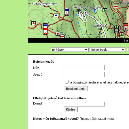
t u 
Bejelentkezés
Név:
Jelszó:
a böngésző tárolja el a felhasználónevet é
Elfelejtett jelszó küldése e-mailben
E-mail:
Nincs még felhasználóneved?
Regisztráld
magad most!