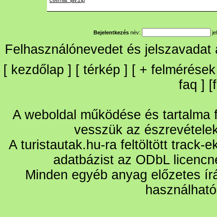
cserhat_jav.zip
Bejelentkezés
név:
je
Felhasználónevedet és jelszavadat
[
kezdőlap
] [
térkép
] [
+
felmérések
faq
] [
A weboldal működése és tartalma fo
vesszük az észrevétele
A turistautak.hu-ra feltöltött track-
adatbázist az ODbL licencn
Minden egyéb anyag előzetes írá
használható