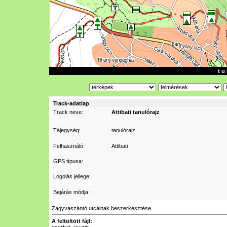
t u 
Track-adatlap
Track neve:
Attibati tanulórajz
Tájegység:
tanulórajz
Felhasználó:
Attibati
GPS típusa:
Logolás jellege:
Bejárás módja:
Zagyvaszántó utcáinak beszerkesztése.
A feltöltött fájl: