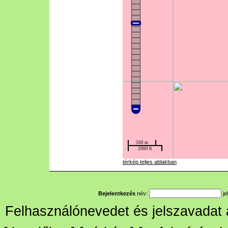
térkép teljes ablakban
Bejelentkezés
név:
je
Felhasználónevedet és jelszavadat