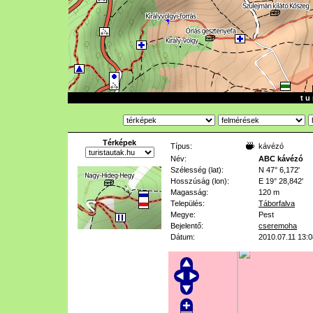
t u 
Térképek
Típus:
kávézó
Név:
ABC kávézó
Szélesség (lat):
N 47° 6,172'
Hosszúság (lon):
E 19° 28,842'
Magasság:
120 m
Település:
Táborfalva
Megye:
Pest
Bejelentő:
cseremoha
Dátum:
2010.07.11 13:0