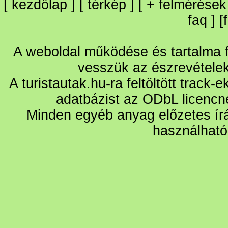
[
kezdőlap
] [
térkép
] [
+
felmérések
faq
] [
A weboldal működése és tartalma fo
vesszük az észrevétele
A turistautak.hu-ra feltöltött track-
adatbázist az ODbL licencn
Minden egyéb anyag előzetes írá
használható