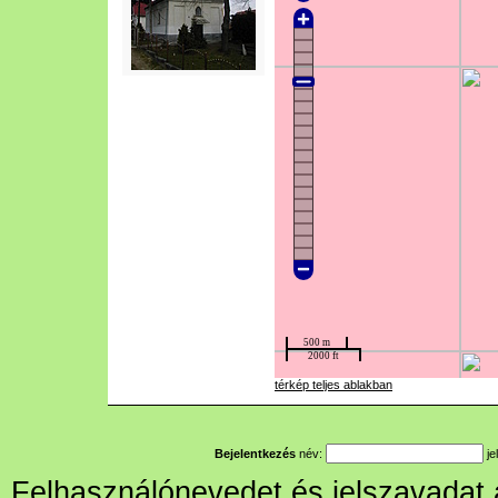
térkép teljes ablakban
Bejelentkezés
név:
je
Felhasználónevedet és jelszavadat