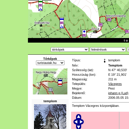
t u 
Térképek
Típus:
templom
Név:
Templom
Szélesség (lat):
N 47° 40,533'
Hosszúság (lon):
E 19° 21,901'
Magasság:
211 m
Település:
Vácegres
Megye:
Pest
Bejelentő:
johann g (Lud)
Dátum:
2006.05.05 15
templom
Templom Vácegres központjában.