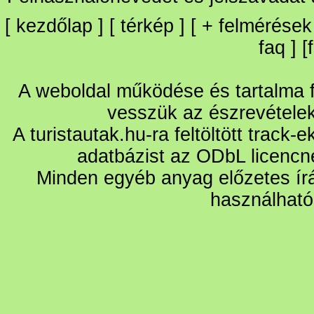
[
kezdőlap
] [
térkép
] [
+
felmérések
faq
] [
A weboldal működése és tartalma fo
vesszük az észrevétele
A turistautak.hu-ra feltöltött track-
adatbázist az ODbL licencn
Minden egyéb anyag előzetes írá
használható