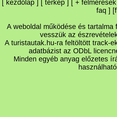
[
kezdőlap
] [
térkép
] [
+
felmérések
faq
] [
A weboldal működése és tartalma fo
vesszük az észrevétele
A turistautak.hu-ra feltöltött track-
adatbázist az ODbL licencn
Minden egyéb anyag előzetes írá
használható