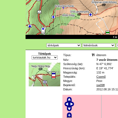
t u 
Térképek
Típus:
étterem
Név:
7 vezér étterem
Szélesség (lat):
N 47° 6,991'
Hosszúság (lon):
E 19° 41,774'
Magasság:
132 m
Település:
Csemő
Megye:
Pest
Bejelentő:
sw09fl
Dátum:
2012.08.16 15:1