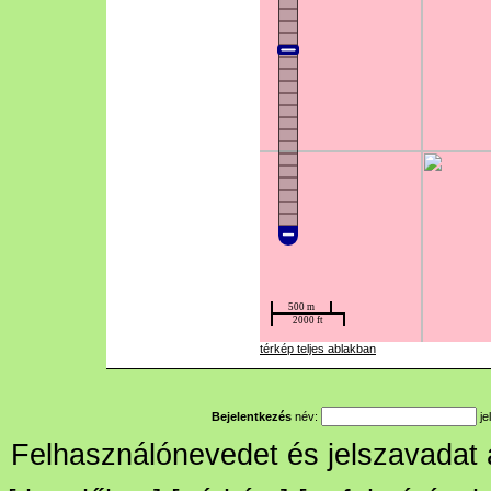
térkép teljes ablakban
Bejelentkezés
név:
je
Felhasználónevedet és jelszavadat