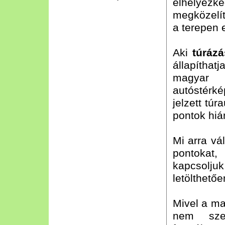
elhelyezk
megközelít
a terepen 
Aki
túráz
állapítha
magyar t
autóstérké
jelzett túr
pontok hiá
Mi arra vá
pontokat,
kapcsolju
letölthető
Mivel a ma
nem szer