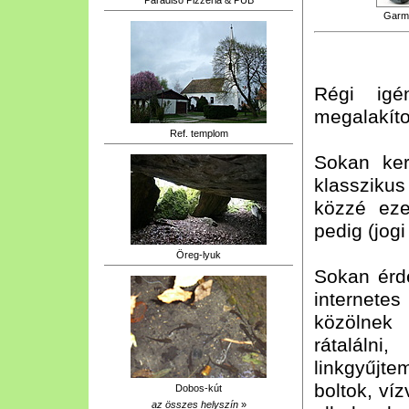
Garm
Régi igén
megalakíto
Ref. templom
Sokan ke
klasszikus
közzé eze
pedig (jog
Öreg-lyuk
Sokan érd
internete
közölnek
rátaláln
linkgyűjt
boltok, víz
Dobos-kút
az összes helyszín
»