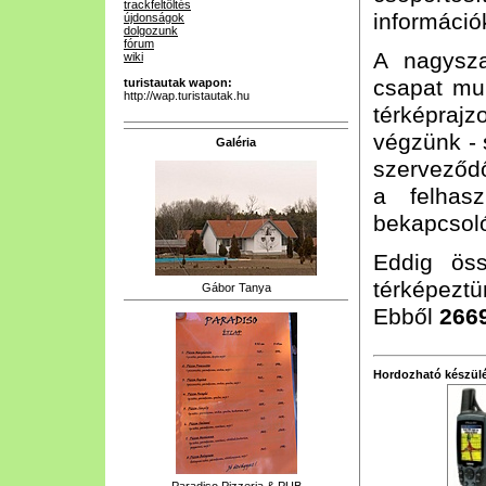
trackfeltöltés
információk
újdonságok
dolgozunk
fórum
A nagysz
wiki
csapat mun
turistautak wapon:
http://wap.turistautak.hu
térképrajz
végzünk - 
Galéria
szerveződő
a felhasz
bekapcsoló
Eddig ös
térképeztün
Gábor Tanya
Ebből
266
Hordozható készülé
Paradiso Pizzeria & PUB