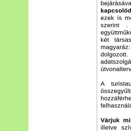
bejárá
kapcsoló
ezek is m
szerint 
együttmű
két társa
magyaráz: 
dolgozot
adatszolg
útvonalter
A turist
összegy
hozzáférh
felhasználá
Várjuk mi
illetve s