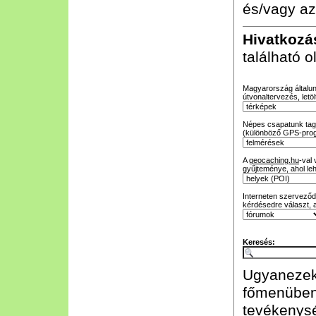
és/vagy az
Hivatkozá
található 
Magyarország általunk
útvonaltervezés, letöl
Népes csapatunk tagja
(különböző GPS-prog
A
geocaching.hu
-val
gyűjteménye, ahol leh
Interneten szerveződő
kérdésedre választ, 
Keresés:
Ugyanezeke
főmenüben
tevékenysé