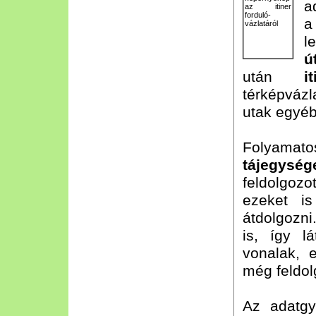
a
a
l
ú
után
it
térképvázl
utak egyéb
Folyama
tájegység
feldolgozo
ezeket i
átdolgozni
is, így l
vonalak, e
még feldol
Az adatgy