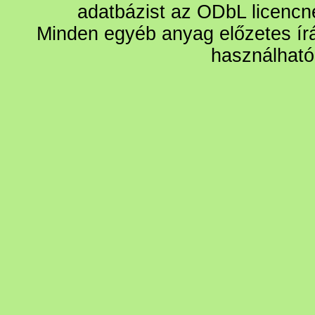
adatbázist az ODbL licencn
Minden egyéb anyag előzetes írá
használható