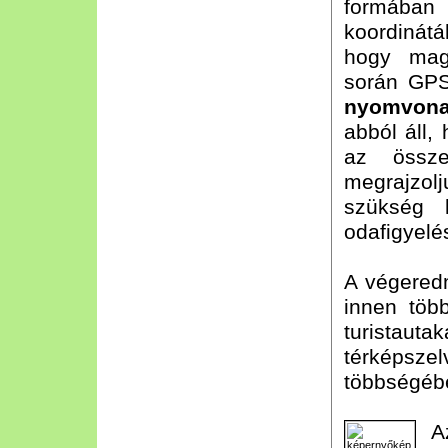
formába
koordinátá
hogy magu
során GP
nyomvonal
abból áll,
az össze
megrajzol
szükség k
odafigyelé
A végered
innen több
turistauta
térképsz
többségébe
A