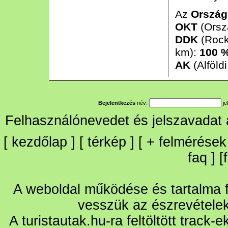
Az
Ország
OKT
(Orsz
DDK
(Rock
km):
100 
AK
(Alföld
Bejelentkezés
név:
je
Felhasználónevedet és jelszavadat
[
kezdőlap
] [
térkép
] [
+
felmérések
faq
] [
A weboldal működése és tartalma fo
vesszük az észrevétele
A turistautak.hu-ra feltöltött track-