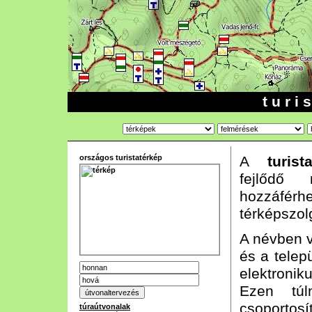
t u r i 
országos turistatérkép
A
turist
fejlődő n
hozzáf
térképszol
A névben vá
és a telep
elektroni
Ezen túl
csoportos
túraútvonalak