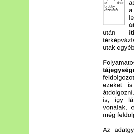
a
a
l
ú
után
it
térképvázl
utak egyéb
Folyama
tájegység
feldolgozo
ezeket i
átdolgozni
is, így l
vonalak, e
még feldol
Az adatgy