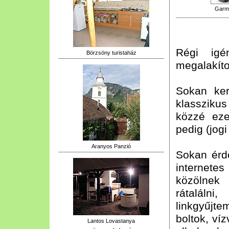
Garm
Régi igén
Börzsöny turistaház
megalakíto
Sokan ke
klasszikus
közzé eze
pedig (jog
Aranyos Panzió
Sokan érd
internete
közölnek
rátaláln
linkgyűjt
boltok, víz
Lantos Lovastanya