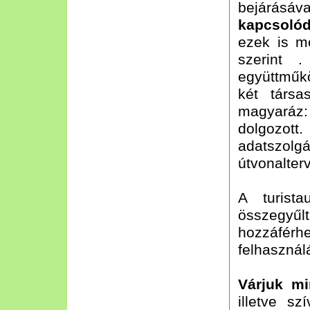
bejárá
kapcsoló
ezek is m
szerint 
együttmű
két társa
magyaráz: 
dolgozot
adatszolg
útvonalter
A turist
összegy
hozzáférh
felhasználá
Várjuk mi
illetve s