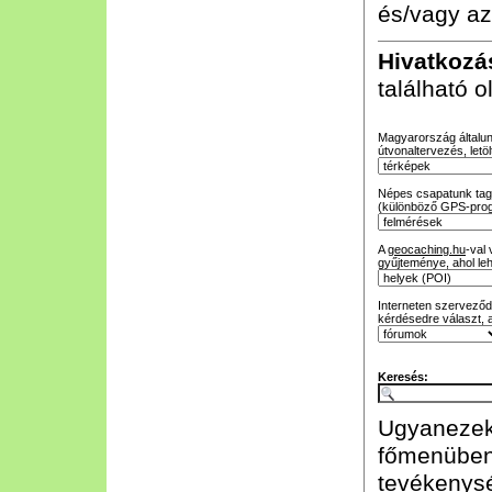
és/vagy az
Hivatkozá
található 
Magyarország általunk
útvonaltervezés, letöl
Népes csapatunk tagja
(különböző GPS-prog
A
geocaching.hu
-val
gyűjteménye, ahol leh
Interneten szerveződő
kérdésedre választ, 
Keresés:
Ugyanezeke
főmenüben
tevékenysé