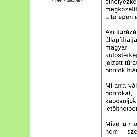
elhelyezk
az összes helyszín
»
megközelít
a terepen 
Aki
túráz
állapítha
magyar t
autóstérké
jelzett túr
pontok hiá
Mi arra vá
pontokat,
kapcsolju
letölthető
Mivel a ma
nem szer