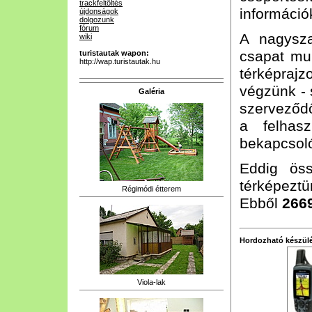
trackfeltöltés
információk
újdonságok
dolgozunk
fórum
A nagysz
wiki
csapat mun
turistautak wapon:
http://wap.turistautak.hu
térképrajz
végzünk - 
Galéria
szerveződő
a felhasz
bekapcsoló
Eddig ös
térképeztün
Régimódi étterem
Ebből
266
Hordozható készülé
Viola-lak