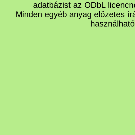
adatbázist az ODbL licencn
Minden egyéb anyag előzetes írá
használható