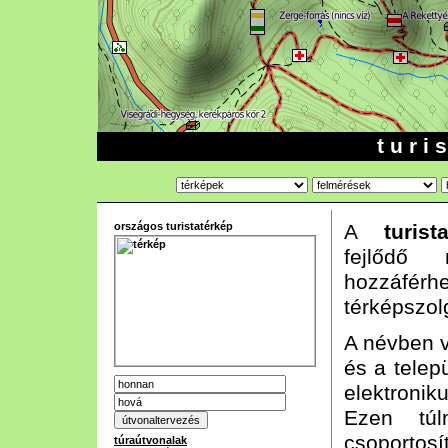
t u r i 
országos turistatérkép
A
turist
fejlődő n
hozzáf
térképszol
A névben vá
és a telep
elektroni
Ezen túl
csoportos
túraútvonalak