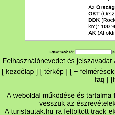
Az
Ország
OKT
(Orsz
DDK
(Rock
km):
100 
AK
(Alföld
Bejelentkezés
név:
je
Felhasználónevedet és jelszavadat
[
kezdőlap
] [
térkép
] [
+
felmérések
faq
] [
A weboldal működése és tartalma fo
vesszük az észrevétele
A turistautak.hu-ra feltöltött track-