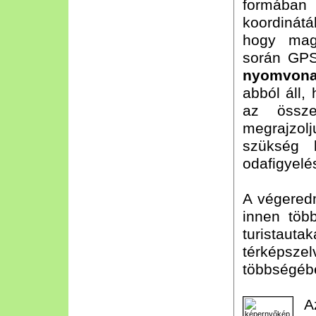
formába
koordinátá
hogy magu
során GP
nyomvonal
abból áll,
az össze
megrajzol
szükség k
odafigyelé
A végered
innen több
turistauta
térképsz
többségébe
A