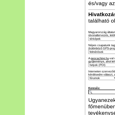
és/vagy az
Hivatkozá
található 
Magyarország általunk
útvonaltervezés, letöl
Népes csapatunk tagja
(különböző GPS-prog
A
geocaching.hu
-val
gyűjteménye, ahol leh
Interneten szerveződő
kérdésedre választ, 
Keresés:
Ugyanezeke
főmenüben
tevékenysé