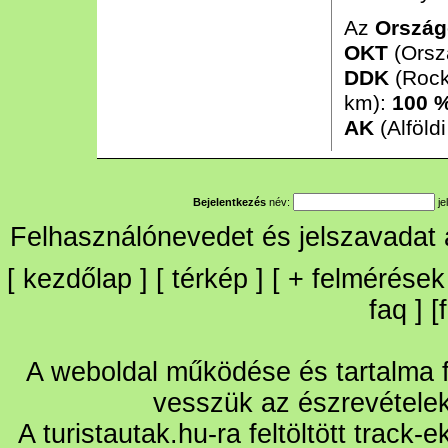
Az
Ország
OKT
(Orsz
DDK
(Rock
km):
100 
AK
(Alföld
Bejelentkezés
név:
je
Felhasználónevedet és jelszavadat
[
kezdőlap
] [
térkép
] [
+
felmérések
faq
] [
A weboldal működése és tartalma fo
vesszük az észrevétele
A turistautak.hu-ra feltöltött track-