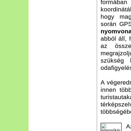
formába
koordinátá
hogy magu
során GP
nyomvonal
abból áll,
az össze
megrajzol
szükség k
odafigyelé
A végered
innen több
turistauta
térképsz
többségébe
A