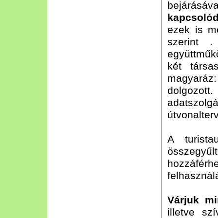
bejárá
kapcsoló
ezek is m
szerint 
együttmű
két társa
magyaráz: 
dolgozot
adatszolg
útvonalter
A turist
összegy
hozzáférh
felhasználá
Várjuk mi
illetve s