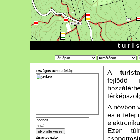
t u r i 
országos turistatérkép
A
turist
fejlődő n
hozzáf
térképszol
A névben vá
és a telep
elektroni
Ezen túl
csoportos
túraútvonalak