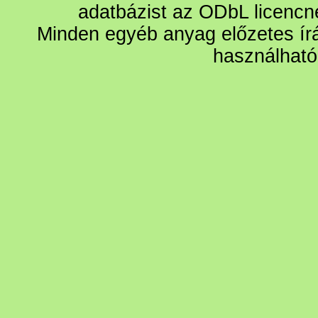
adatbázist az ODbL licencn
Minden egyéb anyag előzetes írá
használható