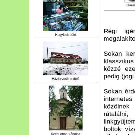
Garm
Régi igén
Hegyibolt büfé
megalakíto
Sokan ke
klasszikus
közzé eze
pedig (jog
Háziorvosi rendelő
Sokan érd
internete
közölnek
rátaláln
linkgyűjt
boltok, víz
Szent Anna-kápolna