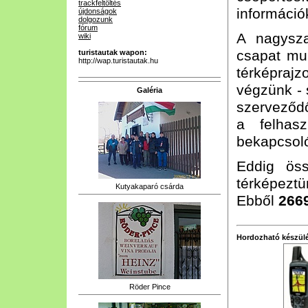
trackfeltöltés
információk
újdonságok
dolgozunk
fórum
A nagysz
wiki
csapat mun
turistautak wapon:
http://wap.turistautak.hu
térképrajz
végzünk - 
Galéria
szerveződő
a felhasz
bekapcsoló
Eddig ös
térképeztün
Kutyakaparó csárda
Ebből
266
Hordozható készülé
Röder Pince