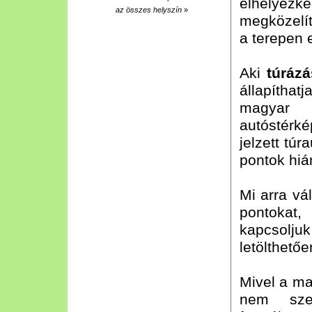
elhelyezk
az összes helyszín
»
megközelít
a terepen 
Aki
túráz
állapítha
magyar t
autóstérké
jelzett túr
pontok hiá
Mi arra vá
pontokat,
kapcsolju
letölthető
Mivel a ma
nem szer