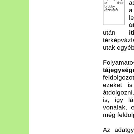
a
a
l
ú
után
it
térképvázl
utak egyéb
Folyama
tájegység
feldolgozo
ezeket i
átdolgozni
is, így l
vonalak, e
még feldol
Az adatgy