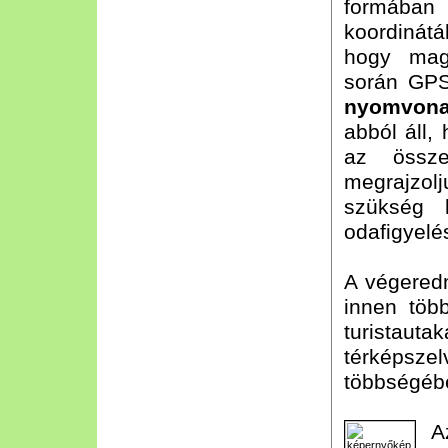
formába
koordinátá
hogy magu
során GP
nyomvonal
abból áll,
az össze
megrajzol
szükség k
odafigyelé
A végered
innen több
turistauta
térképsz
többségébe
A