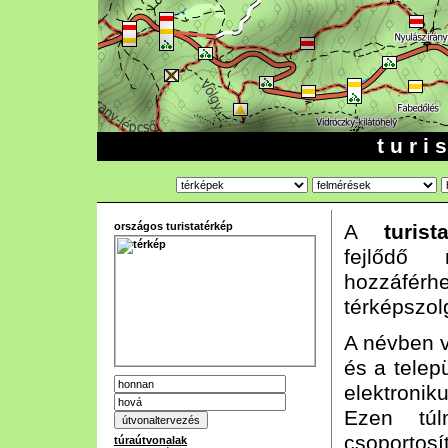
t u r i 
országos turistatérkép
A
turist
fejlődő n
hozzáf
térképszol
A névben vá
és a telep
elektroni
Ezen túl
csoportos
túraútvonalak