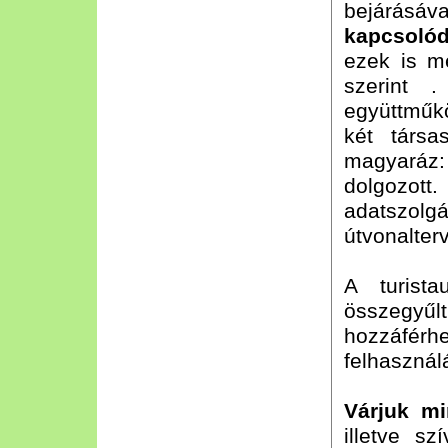
bejárá
kapcsoló
ezek is m
szerint 
együttmű
két társa
magyaráz: 
dolgozot
adatszolg
útvonalter
A turist
összegy
hozzáférh
felhasználá
Várjuk mi
illetve s