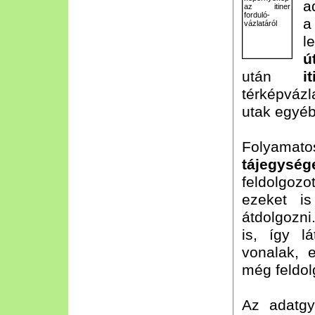
a
a
l
ú
után
it
térképvázl
utak egyéb
Folyama
tájegység
feldolgozo
ezeket i
átdolgozni
is, így l
vonalak, e
még feldol
Az adatgy