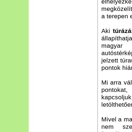
elhelyezk
megközelít
a terepen 
Aki
túráz
állapítha
magyar t
autóstérké
jelzett túr
pontok hiá
Mi arra vá
pontokat,
kapcsolju
letölthető
Mivel a ma
nem szer