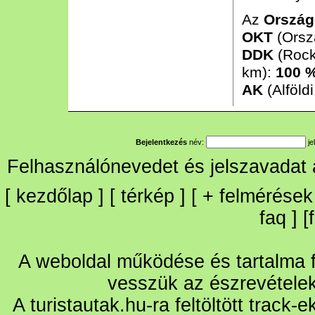
Az
Ország
OKT
(Orsz
DDK
(Rock
km):
100 
AK
(Alföld
Bejelentkezés
név:
je
Felhasználónevedet és jelszavadat
[
kezdőlap
] [
térkép
] [
+
felmérések
faq
] [
A weboldal működése és tartalma fo
vesszük az észrevétele
A turistautak.hu-ra feltöltött track-