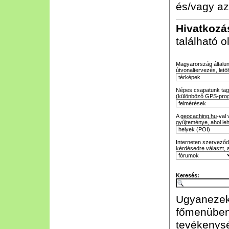
és/vagy az
Hivatkozá
található 
Magyarország általunk
útvonaltervezés, letöl
Népes csapatunk tagja
(különböző GPS-prog
A
geocaching.hu
-val
gyűjteménye, ahol leh
Interneten szerveződő
kérdésedre választ, 
Keresés:
Ugyanezeke
főmenüben
tevékenysé