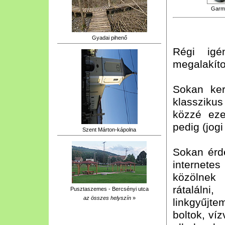
Garm
Gyadai pihenő
Régi igén
megalakíto
Sokan ke
klasszikus
közzé eze
pedig (jog
Szent Márton-kápolna
Sokan érd
internete
közölnek
rátaláln
Pusztaszemes - Bercsényi utca
az összes helyszín
»
linkgyűjt
boltok, víz