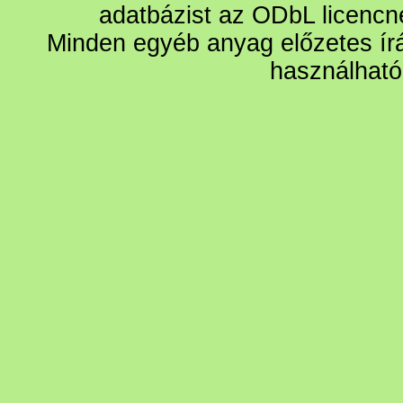
adatbázist az ODbL licencn
Minden egyéb anyag előzetes írá
használható