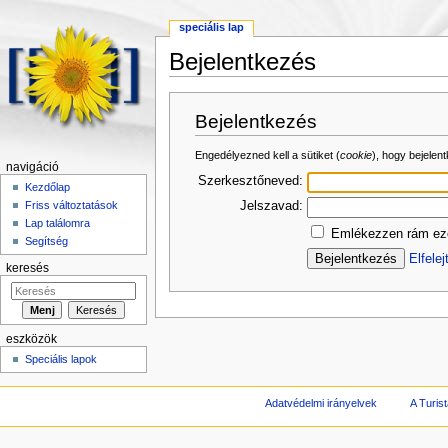
speciális lap
Bejelentkezés
Ugrás:
navigáció
,
keresés
Bejelentkezés
Engedélyezned kell a sütiket (
cookie
), hogy bejelen
navigáció
Szerkesztőneved:
Kezdőlap
Jelszavad:
Friss változtatások
Lap találomra
Emlékezzen rám eze
Segítség
Elfele
keresés
eszközök
Speciális lapok
Adatvédelmi irányelvek
A Turist