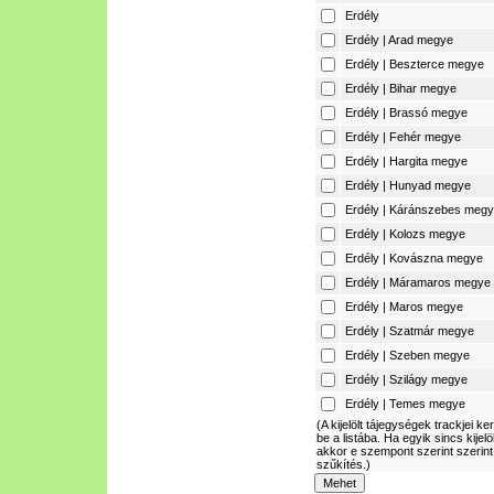
Erdély
Erdély | Arad megye
Erdély | Beszterce megye
Erdély | Bihar megye
Erdély | Brassó megye
Erdély | Fehér megye
Erdély | Hargita megye
Erdély | Hunyad megye
Erdély | Káránszebes meg
Erdély | Kolozs megye
Erdély | Kovászna megye
Erdély | Máramaros megye
Erdély | Maros megye
Erdély | Szatmár megye
Erdély | Szeben megye
Erdély | Szilágy megye
Erdély | Temes megye
(A kijelölt tájegységek trackjei ke
be a listába. Ha egyik sincs kijelö
akkor e szempont szerint szerint
szűkítés.)