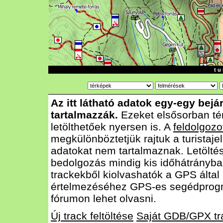
t u 
Az itt látható adatok egy-egy bejá
tartalmazzák.
Ezeket elsősorban té
letölthetőek nyersen is. A
feldolgozo
megkülönböztetjük rajtuk a turistajel
adatokat nem tartalmaznak. Letölté
bedolgozás mindig kis időhátrányba
trackekből kiolvashatók a GPS által
értelmezéséhez GPS-es segédprog
fórumon lehet olvasni.
Új track feltöltése
Saját GDB/GPX tr