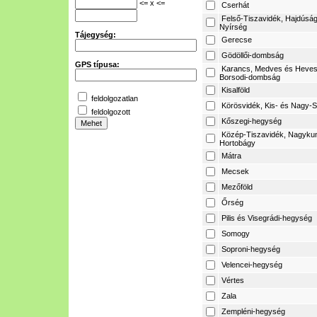
<= x <=
Cserhát
Felső-Tiszavidék, Hajdúság
Nyírség
Tájegység:
Gerecse
Gödöllői-dombság
GPS típusa:
Karancs, Medves és Heves
Borsodi-dombság
Kisalföld
feldolgozatlan
Körösvidék, Kis- és Nagy-S
feldolgozott
Kőszegi-hegység
Közép-Tiszavidék, Nagyku
Hortobágy
Mátra
Mecsek
Mezőföld
Őrség
Pilis és Visegrádi-hegység
Somogy
Soproni-hegység
Velencei-hegység
Vértes
Zala
Zempléni-hegység