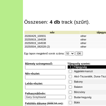
Összesen:
4 db
track (szűrt).
név
tájegy
20260429_100931
other
20250919_164538
other
20250919_164538
other
20250504_082028 (2)
other
Egy lapon megjelenő sorok száma:
Bármely szövegmező:
Tájegység szerint:
I
Tájegység
Aggteleki-karszt
Név-részlet:
Alsó-Tiszavidék, Duna-Tis
Bakony
Leírás-részlet:
Balaton
Börzsöny
Felhasználónév:
Budai-hegység
Bükk
Feltöltés dátuma (éééé.hh.nn):