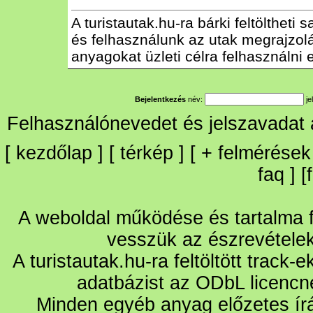
A turistautak.hu-ra bárki feltöltheti
és felhasználunk az utak megrajzolás
anyagokat üzleti célra felhasználni e
Bejelentkezés
név:
je
Felhasználónevedet és jelszavadat
[
kezdőlap
] [
térkép
] [
+
felmérések
faq
] [
A weboldal működése és tartalma fo
vesszük az észrevétele
A turistautak.hu-ra feltöltött track-
adatbázist az ODbL licencn
Minden egyéb anyag előzetes írá