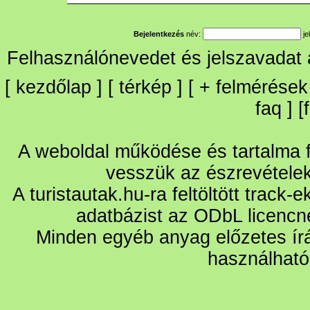
Bejelentkezés
név:
je
Felhasználónevedet és jelszavadat
[
kezdőlap
] [
térkép
] [
+
felmérések
faq
] [
A weboldal működése és tartalma fo
vesszük az észrevétele
A turistautak.hu-ra feltöltött track-
adatbázist az ODbL licencn
Minden egyéb anyag előzetes írá
használható