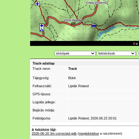
t u 
Track-adatlap
Track neve:
Track
Tájegység:
Bükk
Felhasználó:
Lipták Roland
GPS típusa:
Logolás jellege:
Bejárás módja:
Feldolgozta:
Lipták Roland
, 2026.06.23 20:01
A feltöltött fájl:
2026-06-20 3m corrected.gdb
(
megtekintése
a raszteresen)