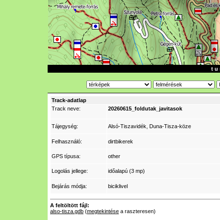
t u 
Track-adatlap
Track neve:
20260615_foldutak_javitasok
Tájegység:
Alsó-Tiszavidék, Duna-Tisza-köze
Felhasználó:
dirtbikerek
GPS típusa:
other
Logolás jellege:
időalapú (3 mp)
Bejárás módja:
biciklivel
A feltöltött fájl:
also-tisza.gdb
(
megtekintése
a raszteresen)