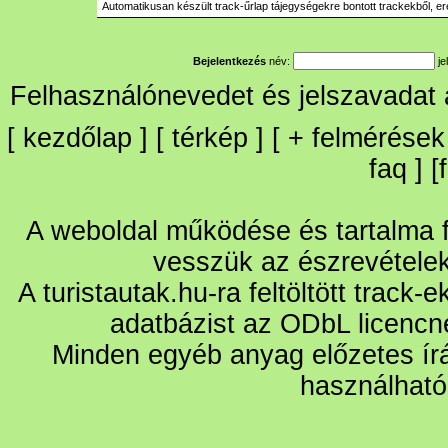
Automatikusan készült track-űrlap tájegységekre bontott trackekből, er
Bejelentkezés
név:
je
Felhasználónevedet és jelszavadat
[
kezdőlap
] [
térkép
] [
+
felmérések
faq
] [
A weboldal működése és tartalma fo
vesszük az észrevétele
A turistautak.hu-ra feltöltött track-
adatbázist az ODbL licencn
Minden egyéb anyag előzetes írá
használható