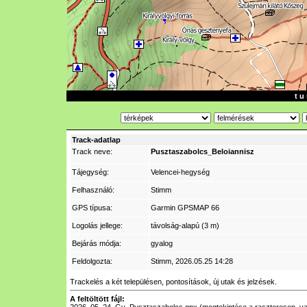
t u 
Track-adatlap
Track neve:
Pusztaszabolcs_Beloiannisz
Tájegység:
Velencei-hegység
Felhasználó:
Stimm
GPS típusa:
Garmin GPSMAP 66
Logolás jellege:
távolság-alapú (3 m)
Bejárás módja:
gyalog
Feldolgozta:
Stimm
, 2026.05.25 14:28
Trackelés a két településen, pontosítások, új utak és jelzések.
A feltöltött fájl: