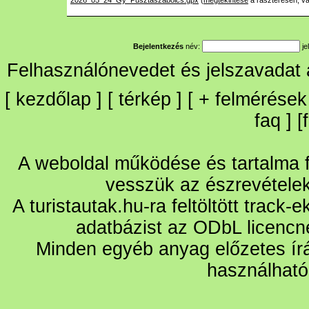
2026_05_24_Gy_Pusztaszabolcs.gpx
(
megtekintése
a raszteresen, v
Bejelentkezés
név:
je
Felhasználónevedet és jelszavadat
[
kezdőlap
] [
térkép
] [
+
felmérések
faq
] [
A weboldal működése és tartalma fo
vesszük az észrevétele
A turistautak.hu-ra feltöltött track-
adatbázist az ODbL licencn
Minden egyéb anyag előzetes írá
használható