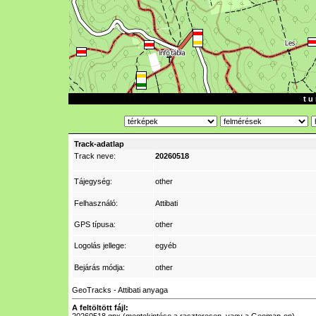
t u 
Track-adatlap
Track neve:
20260518
Tájegység:
other
Felhasználó:
Attibati
GPS típusa:
other
Logolás jellege:
egyéb
Bejárás módja:
other
GeoTracks - Attibati anyaga
A feltöltött fájl: