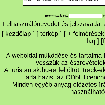
20260518.gpx
(
megtekintése
a raszteresen, vagy a
Geomap
-on)
Bejelentkezés
név:
je
Felhasználónevedet és jelszavadat
[
kezdőlap
] [
térkép
] [
+
felmérések
faq
] [
A weboldal működése és tartalma fo
vesszük az észrevétele
A turistautak.hu-ra feltöltött track-
adatbázist az ODbL licencn
Minden egyéb anyag előzetes írá
használható