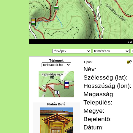
t u 
Térképek
Típus:
Név:
Szélesség (lat):
Hosszúság (lon):
Magasság:
Település:
Platán Büfé
Megye:
Bejelentő:
Dátum: