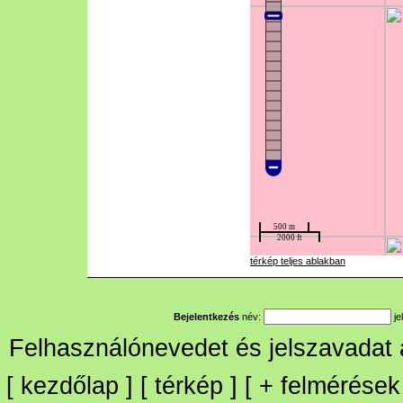
térkép teljes ablakban
Bejelentkezés
név:
je
Felhasználónevedet és jelszavadat
[
kezdőlap
] [
térkép
] [
+
felmérések