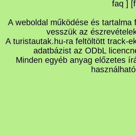
faq
] [
A weboldal működése és tartalma fo
vesszük az észrevétele
A turistautak.hu-ra feltöltött track-
adatbázist az ODbL licencn
Minden egyéb anyag előzetes írá
használható