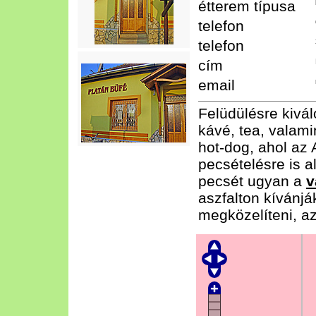
étterem típusa
telefon
telefon
cím
email
Felüdülésre kivál
kávé, tea, valam
hot-dog, ahol az 
pecsételésre is a
pecsét ugyan a
v
aszfalton kívánj
megközelíteni, a