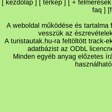
[
kezdőlap
] [
térkép
] [
+
felmérések
faq
] [
A weboldal működése és tartalma fo
vesszük az észrevétele
A turistautak.hu-ra feltöltött track-
adatbázist az ODbL licencn
Minden egyéb anyag előzetes írá
használható