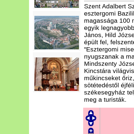
Szent Adalbert 
esztergomi Bazili
magassága 100 m
egyik legnagyobb
János, Hild Józse
épült fel, felsze
"Esztergomi mis
nyugszanak a mag
Mindszenty Józse
Kincstára világvi
műkincseket őriz,
sötétedéstől éjféli
székesegyház telj
meg a turisták.