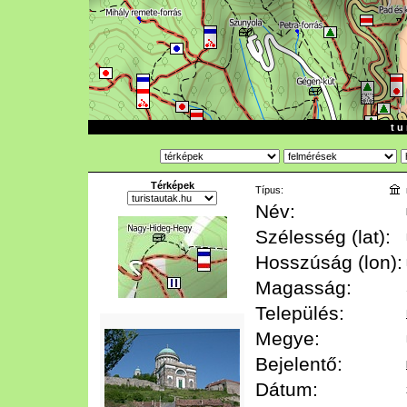
t u 
Térképek
Típus:
Név:
Szélesség (lat):
Hosszúság (lon):
Magasság:
Település:
Megye:
Bejelentő:
Dátum: