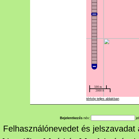
térkép teljes ablakban
Bejelentkezés
név:
je
Felhasználónevedet és jelszavadat