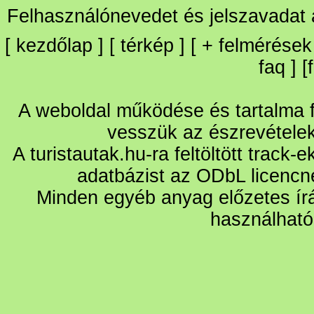
Felhasználónevedet és jelszavadat
[
kezdőlap
] [
térkép
] [
+
felmérések
faq
] [
A weboldal működése és tartalma fo
vesszük az észrevétele
A turistautak.hu-ra feltöltött track-
adatbázist az ODbL licencn
Minden egyéb anyag előzetes írá
használható