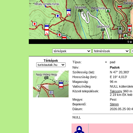
t u 
Térképek
Típus:
pad
Név:
Padok
Szélesség (lat):
N 47° 20,383'
Hosszúság (lon):
E 19° 4,013'
Magasság:
96 m
Valószínűleg
NULL
külterület
Közeli települések:
Taksony
960 m
2.19 km
ÉK felé
Megye:
Pest
Bejelentő:
Stimm
Dátum:
2026.05.25 00:
NULL