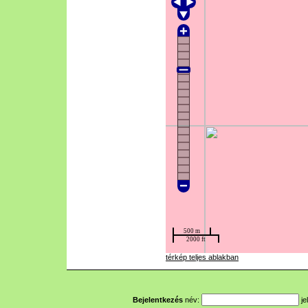
térkép teljes ablakban
Bejelentkezés
név:
je