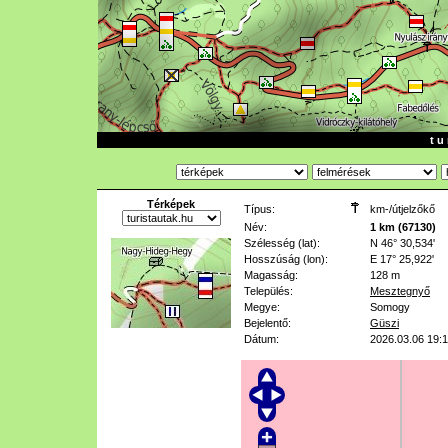
t u 
Térképek
Típus:
km-/útjelzőkő
Név:
1 km (67130)
Szélesség (lat):
N 46° 30,534'
Hosszúság (lon):
E 17° 25,922'
Magasság:
128 m
Település:
Mesztegnyő
Megye:
Somogy
Bejelentő:
Güszi
Dátum:
2026.03.06 19: