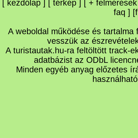
[
kezdőlap
] [
térkép
] [
+
felmérések
faq
] [
A weboldal működése és tartalma fo
vesszük az észrevétele
A turistautak.hu-ra feltöltött track-
adatbázist az ODbL licencn
Minden egyéb anyag előzetes írá
használható