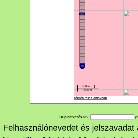
térkép teljes ablakban
Bejelentkezés
név:
je
Felhasználónevedet és jelszavadat