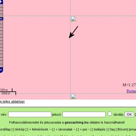
p teljes ablakban
név:
jelszó:
tárolás
[
Felhasználónevedet és jelszavadat a
geocaching.hu
oldalon is használhatod!
ezdőlap
] [
térkép
] [
+
felmérések
~
] [
+
útvonalak
~
] [
+
poi
~
] [
belépés
] [
faq
] [
fórum
]
[
emai