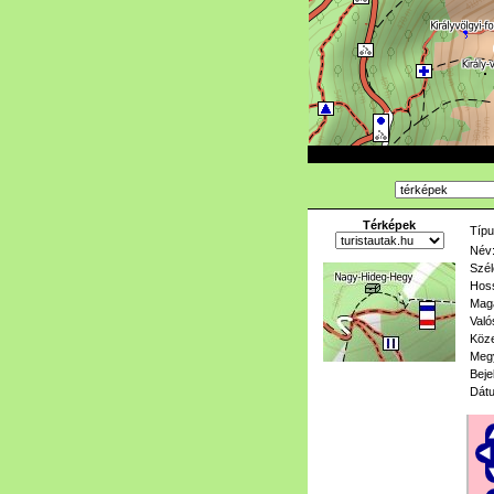
Térképek
Típu
Név
Szél
Hoss
Mag
Való
Köze
Meg
Beje
Dát