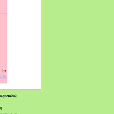
regisztráció
]
l
]