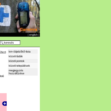
[
english
]
km-/útjelzőkő-lista
.hu-n
közeli ládák
közeli pontok
közeli települések
megjegyzés
hozzáfűzése
felé