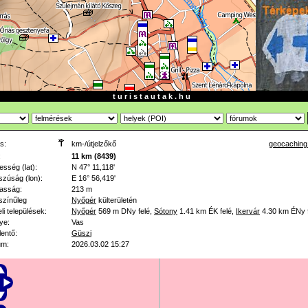
t u r i s t a u t a k . h u
s:
km-/útjelzőkő
geocaching
:
11 km (8439)
esség (lat):
N 47° 11,118'
zúság (lon):
E 16° 56,419'
asság:
213 m
színűleg
Nyőgér
külterületén
li települések:
Nyőgér
569 m
DNy felé
,
Sótony
1.41 km
ÉK felé
,
Ikervár
4.30 km
ÉNy 
ye:
Vas
lentő:
Güszi
um:
2026.03.02 15:27