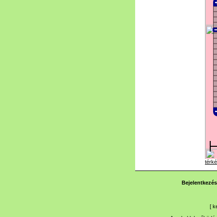
térké
Bejelentkezés
[
k