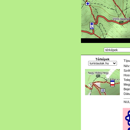
Térképek
Típu
Név
Szél
Hoss
Tele
Meg
Beje
Dát
NUL