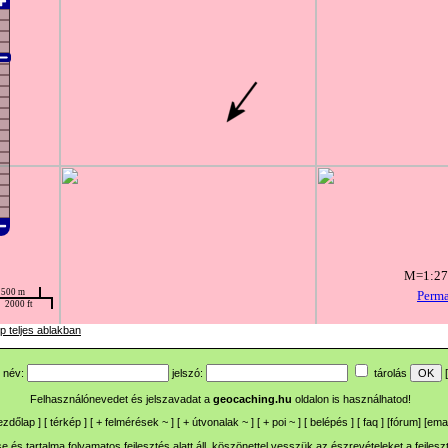
p teljes ablakban
név:
jelszó:
tárolás
[
Felhasználónevedet és jelszavadat a
geocaching.hu
oldalon is használhatod!
ezdőlap
] [
térkép
] [
+
felmérések
~
] [
+
útvonalak
~
] [
+
poi
~
] [
belépés
] [
faq
] [
fórum
]
[
emai
 és tartalma folyamatos fejlesztés alatt áll, köszönettel vesszük az észrevételeket a
fejlesz