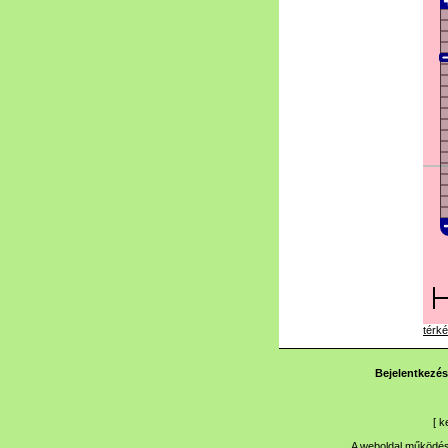
térké
Bejelentkezés
[
k
A weboldal működése