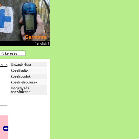
[
english
]
játszótér-lista
.hu-n
közeli ládák
közeli pontok
közeli települések
megjegyzés
hozzáfűzése