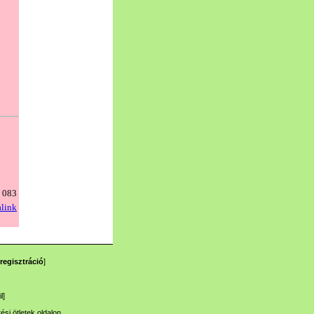
regisztráció
]
l
]
tési ötletek
oldalon.