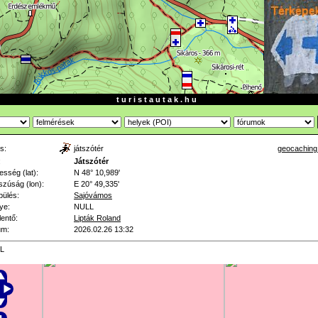
t u r i s t a u t a k . h u
s:
játszótér
geocaching
:
Játszótér
esség (lat):
N 48° 10,989'
zúság (lon):
E 20° 49,335'
pülés:
Sajóvámos
ye:
NULL
lentő:
Lipták Roland
um:
2026.02.26 13:32
L