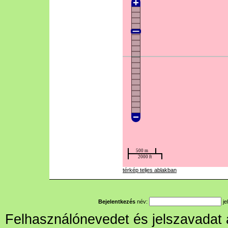
térkép teljes ablakban
Bejelentkezés
név:
je
Felhasználónevedet és jelszavadat