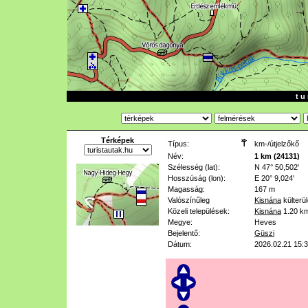
t u 
Térképek
Típus:
km-/útjelzőkő
Név:
1 km (24131)
Szélesség (lat):
N 47° 50,502'
Hosszúság (lon):
E 20° 9,024'
Magasság:
167 m
Valószínűleg
Kisnána
külterü
Közeli települések:
Kisnána
1.20 k
Megye:
Heves
Bejelentő:
Güszi
Dátum:
2026.02.21 15: