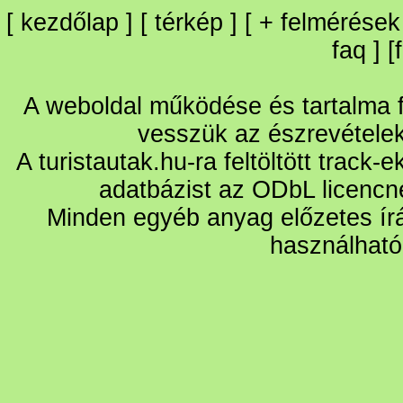
[
kezdőlap
] [
térkép
] [
+
felmérések
faq
] [
A weboldal működése és tartalma fo
vesszük az észrevétele
A turistautak.hu-ra feltöltött track-
adatbázist az ODbL licencn
Minden egyéb anyag előzetes írá
használható