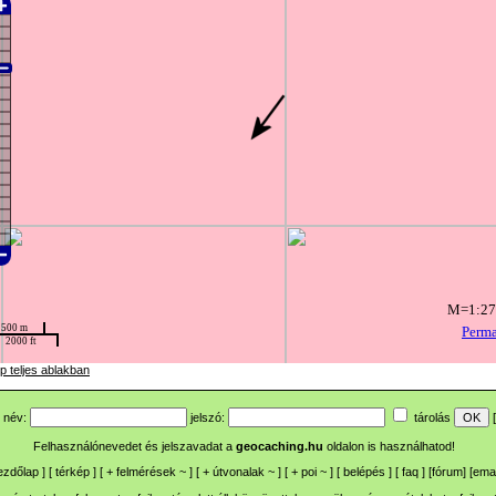
p teljes ablakban
név:
jelszó:
tárolás
[
Felhasználónevedet és jelszavadat a
geocaching.hu
oldalon is használhatod!
ezdőlap
] [
térkép
] [
+
felmérések
~
] [
+
útvonalak
~
] [
+
poi
~
] [
belépés
] [
faq
] [
fórum
]
[
emai