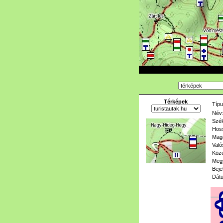
Térképek
Típu
Név
Szél
Hoss
Mag
Való
Köze
Meg
Beje
Dát