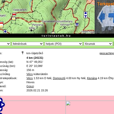
t u r i s t a u t a k . h u
s:
km-/útjelzőkő
geocaching
:
4 km (24131)
esség (lat):
N 47° 49,051'
zúság (lon):
E 20° 10,086'
asság:
156 m
színűleg
Vécs
külterületén
li települések:
Vécs
1.53 km
D felé
,
Domoszló
4.00 km
Ny felé
,
Kisnána
4.19 km
ÉNy 
ye:
Heves
lentő:
Güszi
um:
2026.02.21 15:26