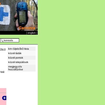
[
english
]
km-/útjelzőkő-lista
.hu-n
közeli ládák
közeli pontok
közeli települések
megjegyzés
hozzáfűzése
felé