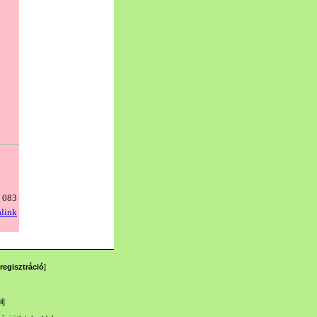
regisztráció
]
l
]