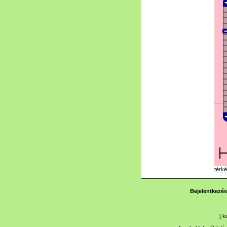
térké
Bejelentkezés
[
k