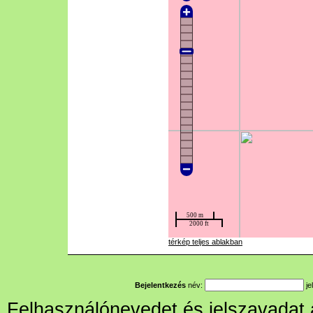
térkép teljes ablakban
Bejelentkezés
név:
je
Felhasználónevedet és jelszavadat