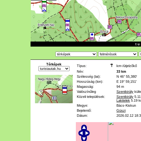
t u 
Térképek
Típus:
km-/útjelzőkő
Név:
33 km
Szélesség (lat):
N 46° 55,380'
Hosszúság (lon):
E 19° 59,151'
Magasság:
94 m
Valószínűleg
Szentkirály
kült
Közeli települések:
Szentkirály
5.1
Lakitelek
5.19 
Megye:
Bács-Kiskun
Bejelentő:
Güszi
Dátum:
2026.02.12 18: