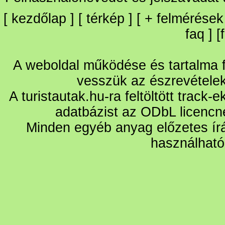
[
kezdőlap
] [
térkép
] [
+
felmérések
faq
] [
A weboldal működése és tartalma fo
vesszük az észrevétele
A turistautak.hu-ra feltöltött track-
adatbázist az ODbL licencn
Minden egyéb anyag előzetes írá
használható